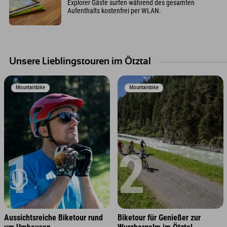
Explorer Gäste surfen während des gesamten
Aufenthalts kostenfrei per WLAN.
Unsere Lieblingstouren im Ötztal
Mountainbike
Mountainbike
1
2
Aussichtsreiche Biketour rund
Biketour für Genießer zur