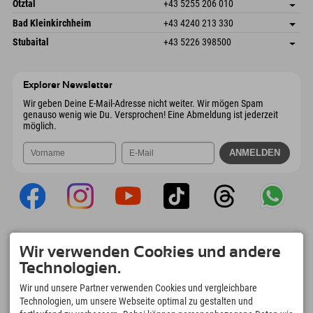
Freizeitpark 10
Adresse speichern
Österreich
Buchen
Ötztal
+43 5255 206 010
4573 Hinterstoder
Anreiseinfos
Mail senden
Gscheat 14
Adresse speichern
Österreich
Buchen
Bad Kleinkirchheim
+43 4240 213 330
6441 Umhausen
Anreiseinfos
Mail senden
Dorfstraße 24
Adresse speichern
Österreich
Buchen
Stubaital
+43 5226 398500
9546 Bad Kleinkirchheim
Anreiseinfos
Mail senden
Wiesenweg 6
Adresse speichern
Österreich
Buchen
6167 Neustift im Stubaital
Anreiseinfos
Mail senden
Österreich
Buchen
Explorer Newsletter
Mail senden
Wir geben Deine E-Mail-Adresse nicht weiter. Wir mögen Spam
genauso wenig wie Du. Versprochen! Eine Abmeldung ist jederzeit
möglich.
Explorer App
Wir verwenden Cookies und andere
Upload Deiner #ExplorerMoments, Mein
Technologien.
Explorer To Go mit Buchungsübersicht,
Bucketlist, Restaurantübersicht uvm. Jetzt
Wir und unsere Partner verwenden Cookies und vergleichbare
downloaden!
Technologien, um unsere Webseite optimal zu gestalten und