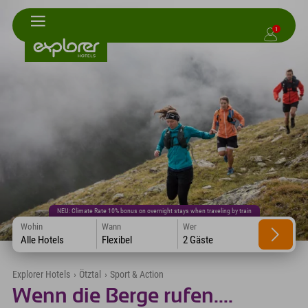
1
NEU: Climate Rate 10% bonus on overnight stays when traveling by train
Wohin
Wann
Wer
Alle Hotels
Flexibel
2 Gäste
Explorer Hotels
›
Ötztal
›
Sport & Action
Wenn die Berge rufen....