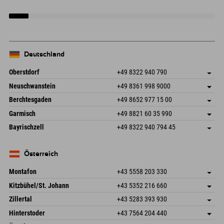
Deutschland
Oberstdorf
+49 8322 940 790
An der Breitach 3
Adresse speichern
Neuschwanstein
+49 8361 998 9000
87538 Fischen I. Allgäu
Anreiseinfos
An der Riese 45
Adresse speichern
Deutschland
Buchen
Berchtesgaden
+49 8652 977 15 00
87484 Nesselwang im Allgäu
Anreiseinfos
Mail senden
Hofreitstr. 7
Adresse speichern
Deutschland
Buchen
Garmisch
+49 8821 60 35 990
83471 Schönau am Königssee
Anreiseinfos
Mail senden
Frickenstraße 22
Adresse speichern
Deutschland
Buchen
Bayrischzell
+49 8322 940 794 45
82490 Farchant
Anreiseinfos
Mail senden
Seebergstr. 17
Adresse speichern
Deutschland
Buchen
83735 Bayrischzell
Anreiseinfos
Mail senden
Deutschland
Buchen
Österreich
Mail senden
Montafon
+43 5558 203 330
Dorfstr. 127b
Adresse speichern
Kitzbühel/St. Johann
+43 5352 216 660
6793 Gaschurn/Montafon
Anreiseinfos
Speckbacherstraße 87
Adresse speichern
Österreich
Buchen
Zillertal
+43 5283 393 930
6380 St. Johann in Tirol
Anreiseinfos
Mail senden
Schmiedau 2
Adresse speichern
Österreich
Buchen
Hinterstoder
+43 7564 204 440
6272 Kaltenbach im Zillertal
Anreiseinfos
Mail senden