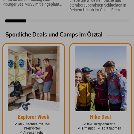
Erlebe die wildesten Bäche und
Piburger See MUSS mit eingeplant
atemberaubendsten Schluchten in
werden ;) Der Piburger See ist der
Deinem Urlaub im Ötztal: Beim
einzige Naturbadesee im Ötztal und
Canyoning und Rafting lernst Du
einer der wärmsten Badeseen Tirols
Deine Urlaubsregion in Tirol aus einer
und sieht einfach so so schön aus.
anderen Perspektive kennen.
Sportliche Deals und Camps im Ötztal
Explorer Week
Hike Deal
✔ ab 7 Nächten mit 15%
✔ inkl. Bergbahnkarte
Preisvorteil
✔ ermäßigt
✔ ab 3 Nächten
✔ Anreise täglich