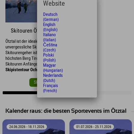
Website
Deutsch
(German)
English
(English)
Skitouren Ötztal
Italiano
(Italian)
Ötztal ist der ideale Ausgangspunkt für
Čeština
unvergessliche Skitouren. Für geübte
(Czech)
Skitourengeher ist die
Skitour auf den Vent
, den
Polski
höchsten Berg Tirols, absolut ein Muss. Als
(Polish)
Skitouren Anfänger kannst Du mit der
Magyar
Skipistentour Ochsengarten
starten.
(Hungarian)
Nederlands
(Dutch)
Skitourengehen Infos & Tipps
Français
(French)
Kalender raus: die besten Sportevents im Ötztal
24.06.2026 - 18.11.2026
01.07.2026 - 25.11.2026