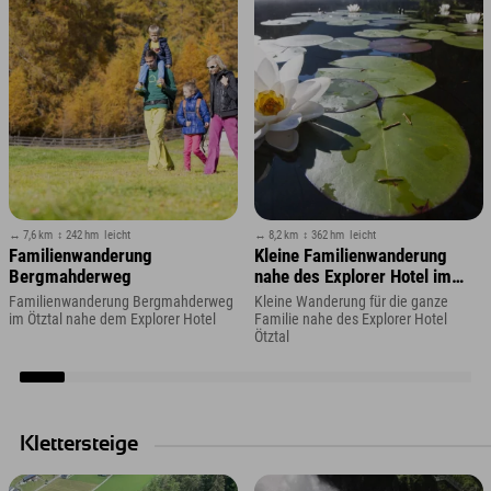
↔ 7,6 km
↕ 242 hm
leicht
↔ 8,2 km
↕ 362 hm
leicht
Familienwanderung
Kleine Familienwanderung
Bergmahderweg
nahe des Explorer Hotel im
Ötztal
Familienwanderung Bergmahderweg
Kleine Wanderung für die ganze
im Ötztal nahe dem Explorer Hotel
Familie nahe des Explorer Hotel
Ötztal
Klettersteige