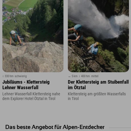
↕ 330 hm
schwierig
↔ 5 km
↕ 400 hm
mittel
Jubiläums - Klettersteig
Der Klettersteig am Stuibenfall
Lehner Wasserfall
im Ötztal
Lehner Wasserfall Klettersteig nahe
Klettersteig am größten Wasserfalls
dem Explorer Hotel Ötztal in Tirol
in Tirol
Das beste Angebot für Alpen-Entdecker