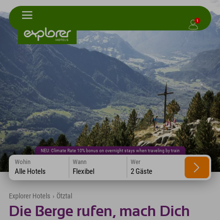
1
NEU: Climate Rate 10% bonus on overnight stays when traveling by train
Wohin
Wann
Wer
Alle Hotels
Flexibel
2 Gäste
Explorer Hotels
›
Ötztal
Die Berge rufen, mach Dich