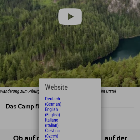
Website
Wanderung zum Piburger See in Tirol: Der schönste Bergsee im Ötztal
Deutsch
(German)
Das Camp für Klettermaxe:
English
(English)
Italiano
(Italian)
Čeština
(Czech)
Ob auf dem Gipfel, im Steig, auf der