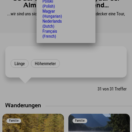
Polski
Alm oder im Fels hängend...
(Polish)
Magyar
...wir sind uns sicher, im Ötztal findet jeder Alpen-Entdecker eine Tour,
(Hungarian)
die sein Herz höher schlagen lässt.
Nederlands
(Dutch)
Français
(French)
Länge
Höhenmeter
31
von
31
Treffer
Wanderungen
Familie
Familie