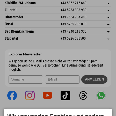
Dorfstr. 127b
Adresse speichern
Kitzbühel/St. Johann
+43 5352 216 660
6793 Gaschurn/Montafon
Anreiseinfos
Speckbacherstraße 87
Adresse speichern
Österreich
Buchen
Zillertal
+43 5283 393 930
6380 St. Johann in Tirol
Anreiseinfos
Mail senden
Schmiedau 2
Adresse speichern
Österreich
Buchen
Hinterstoder
+43 7564 204 440
6272 Kaltenbach im Zillertal
Anreiseinfos
Mail senden
Freizeitpark 10
Adresse speichern
Österreich
Buchen
Ötztal
+43 5255 206 010
4573 Hinterstoder
Anreiseinfos
Mail senden
Gscheat 14
Adresse speichern
Österreich
Buchen
Bad Kleinkirchheim
+43 4240 213 330
6441 Umhausen
Anreiseinfos
Mail senden
Dorfstraße 24
Adresse speichern
Österreich
Buchen
Stubaital
+43 5226 398500
9546 Bad Kleinkirchheim
Anreiseinfos
Mail senden
Wiesenweg 6
Adresse speichern
Österreich
Buchen
6167 Neustift im Stubaital
Anreiseinfos
Mail senden
Österreich
Buchen
Explorer Newsletter
Mail senden
Wir geben Deine E-Mail-Adresse nicht weiter. Wir mögen Spam
genauso wenig wie Du. Versprochen! Eine Abmeldung ist jederzeit
möglich.
Explorer App