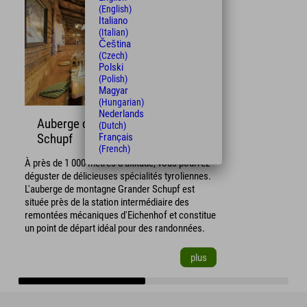
(English)
Italiano
(Italian)
Čeština
(Czech)
Polski
(Polish)
Magyar
(Hungarian)
Nederlands
Auberge de montagne Grander
(Dutch)
Français
Schupf
(French)
À près de 1 000 mètres d'altitude, vous pourrez
déguster de délicieuses spécialités tyroliennes.
L'auberge de montagne Grander Schupf est
située près de la station intermédiaire des
remontées mécaniques d'Eichenhof et constitue
un point de départ idéal pour des randonnées.
plus