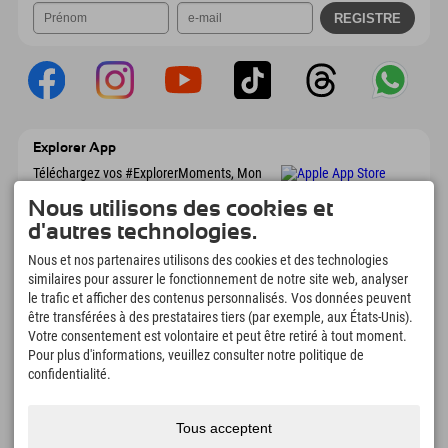
Explorer App
Téléchargez vos #ExplorerMoments, Mon
Explorer à emporter avec aperçu de vos
réservations, liste de choses à faire, aperçu
Nous utilisons des cookies et
des restaurants et bien plus encore.
d'autres technologies.
Téléchargez-le maintenant !
Nous et nos partenaires utilisons des cookies et des technologies
similaires pour assurer le fonctionnement de notre site web, analyser
L'heure des moments d'exploration
le trafic et afficher des contenus personnalisés. Vos données peuvent
être transférées à des prestataires tiers (par exemple, aux États-Unis).
166
4.634
km
Votre consentement est volontaire et peut être retiré à tout moment.
Lacs de montagne et
Pistes de ski et de
Pour plus d'informations, veuillez consulter notre politique de
piscines d'aventure
snowboard
confidentialité.
8.991
km
97
%
Sentiers de randonnée et
Nos clients nous
d'alpinisme
recommandent
Tous acceptent