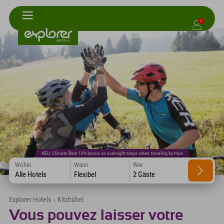
1
NEU: Climate Rate 10% bonus on overnight stays when traveling by train
Wohin
Wann
Wer
Alle Hotels
Flexibel
2 Gäste
Explorer Hotels
›
Kitzbühel
Vous pouvez laisser votre