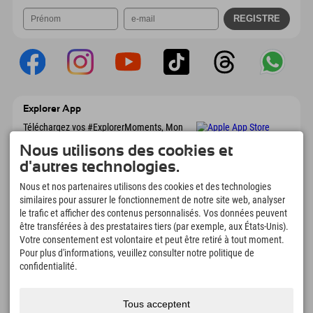
Explorer App
Téléchargez vos #ExplorerMoments, Mon
Explorer à emporter avec aperçu de vos
Nous utilisons des cookies et
réservations, liste de choses à faire, aperçu
des restaurants et bien plus encore.
d'autres technologies.
Téléchargez-le maintenant !
Nous et nos partenaires utilisons des cookies et des technologies
similaires pour assurer le fonctionnement de notre site web, analyser
L'heure des moments d'exploration
le trafic et afficher des contenus personnalisés. Vos données peuvent
être transférées à des prestataires tiers (par exemple, aux États-Unis).
166
4.634
km
Votre consentement est volontaire et peut être retiré à tout moment.
Lacs de montagne et
Pistes de ski et de
Pour plus d'informations, veuillez consulter notre politique de
piscines d'aventure
snowboard
confidentialité.
8.991
km
97
%
Sentiers de randonnée et
Nos clients nous
d'alpinisme
recommandent
Tous acceptent