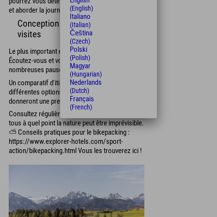
English
pourrez vous détendre après votre sortie à vélo
(English)
et aborder la journée suivante en pleine forme.
Italiano
Conception de la planification de
(Italian)
Čeština
visites
(Czech)
Polski
Le plus important est une bonne auto-évaluation.
(Polish)
Écoutez-vous et votre corps, et faites de
Magyar
nombreuses pauses.
(Hungarian)
Nederlands
Un comparatif d'itinéraires vous présentera
(Dutch)
différentes options, et les récits de voyage vous
Français
donneront une première idée des conditions.
(French)
Consultez régulièrement la météo, car on sait
tous à quel point la nature peut être imprévisible.
⛅ Conseils pratiques pour le bikepacking :
https://www.explorer-hotels.com/sport-
action/bikepacking.html Vous les trouverez ici !