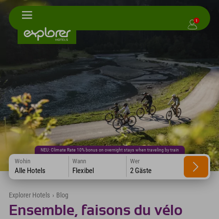
1
NEU: Climate Rate 10% bonus on overnight stays when traveling by train
Wohin
Wann
Wer
Alle Hotels
Flexibel
2 Gäste
Explorer Hotels
›
Blog
Ensemble, faisons du vélo