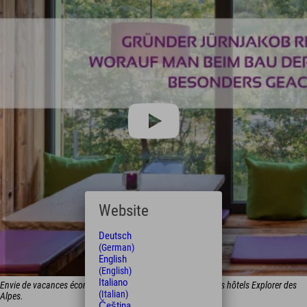
Website
Deutsch
(German)
English
(English)
Italiano
Envie de vacances écoresponsables ? C’est possible dans les hôtels Explorer des
(Italian)
Alpes.
Čeština