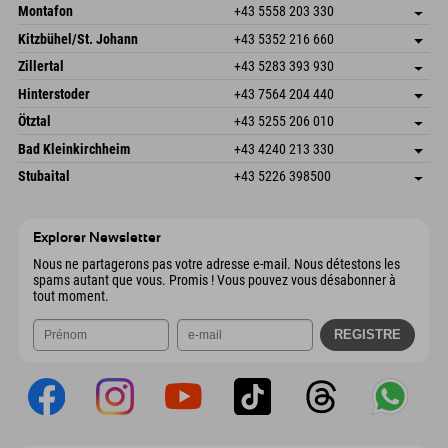
Montafon
+43 5558 203 330
Dorfstr. 127b
Enregistrer l'adresse
Kitzbühel/St. Johann
+43 5352 216 660
6793 Gaschurn/Montafon
Informations d'arrivée
Speckbacherstraße 87
Enregistrer l'adresse
Autriche
Réservation
Zillertal
+43 5283 393 930
6380 St. Johann in Tirol
Informations d'arrivée
Envoyer un e-mail
Schmiedau 2
Enregistrer l'adresse
Autriche
Réservation
Hinterstoder
+43 7564 204 440
6272 Kaltenbach im Zillertal
Informations d'arrivée
Envoyer un e-mail
Freizeitpark 10
Enregistrer l'adresse
Autriche
Réservation
Ötztal
+43 5255 206 010
4573 Hinterstoder
Informations d'arrivée
Envoyer un e-mail
Gscheat 14
Enregistrer l'adresse
Autriche
Réservation
Bad Kleinkirchheim
+43 4240 213 330
6441 Umhausen
Informations d'arrivée
Envoyer un e-mail
Dorfstraße 24
Enregistrer l'adresse
Autriche
Réservation
Stubaital
+43 5226 398500
9546 Bad Kleinkirchheim
Informations d'arrivée
Envoyer un e-mail
Wiesenweg 6
Enregistrer l'adresse
Autriche
Réservation
6167 Neustift im Stubaital
Informations d'arrivée
Envoyer un e-mail
Autriche
Réservation
Explorer Newsletter
Envoyer un e-mail
Nous ne partagerons pas votre adresse e-mail. Nous détestons les
spams autant que vous. Promis ! Vous pouvez vous désabonner à
tout moment.