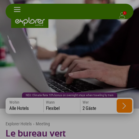
1
NEU: Climate Rate 10% bonus on overnight stays when traveling by train
Wohin
Wann
Wer
Alle Hotels
Flexibel
2 Gäste
Explorer Hotels
›
Meeting
Le bureau vert