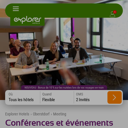
1
NOUVEAU : Bonus de 10 % sur les nuitées lors de vos voyages en train
Où
Quand
OMS
Tous les hôtels
Flexible
2 Invités
Explorer Hotels
›
Oberstdorf
›
Meeting
Conférences et événements