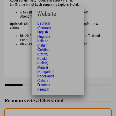
Rodel auf der Naturrodelbahn zurück ins Tal.
Ein Shuttle bringt Euch zurück ins Explorer Hotel.
€ 69,- pro Person
mit Schnapserl oder Glühwein,
Website
Abendmenü, Fackel oder Rodel
Deutsch
Optional:
Shuttle vom Hotel bis Parkplatz Wannenkopfhütte &
(German)
zurück
English
bis 20 Personen mit Großraumtaxen ca. € 55 je Taxi und
(English)
Fahrt
Italiano
ab 20 Personen mit einem Bus € 450,- pauschal
(Italian)
Čeština
(Czech)
Polski
(Polish)
Magyar
(Hungarian)
Nederlands
(Dutch)
Français
(French)
Réunion verte à Oberstdorf