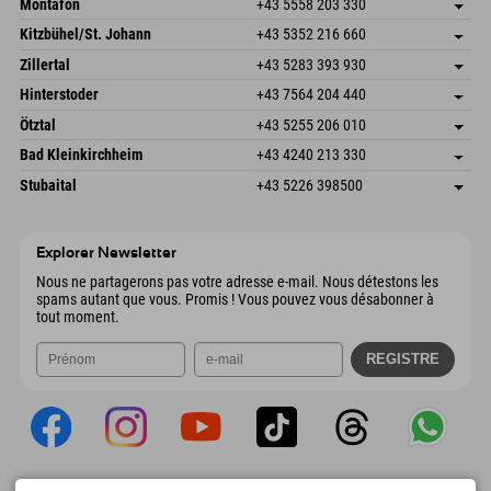
Montafon
+43 5558 203 330
Dorfstr. 127b
Enregistrer l'adresse
Kitzbühel/St. Johann
+43 5352 216 660
6793 Gaschurn/Montafon
Informations d'arrivée
Speckbacherstraße 87
Enregistrer l'adresse
Autriche
Réservation
Zillertal
+43 5283 393 930
6380 St. Johann in Tirol
Informations d'arrivée
Envoyer un e-mail
Schmiedau 2
Enregistrer l'adresse
Autriche
Réservation
Hinterstoder
+43 7564 204 440
6272 Kaltenbach im Zillertal
Informations d'arrivée
Envoyer un e-mail
Freizeitpark 10
Enregistrer l'adresse
Autriche
Réservation
Ötztal
+43 5255 206 010
4573 Hinterstoder
Informations d'arrivée
Envoyer un e-mail
Gscheat 14
Enregistrer l'adresse
Autriche
Réservation
Bad Kleinkirchheim
+43 4240 213 330
6441 Umhausen
Informations d'arrivée
Envoyer un e-mail
Dorfstraße 24
Enregistrer l'adresse
Autriche
Réservation
Stubaital
+43 5226 398500
9546 Bad Kleinkirchheim
Informations d'arrivée
Envoyer un e-mail
Wiesenweg 6
Enregistrer l'adresse
Autriche
Réservation
6167 Neustift im Stubaital
Informations d'arrivée
Envoyer un e-mail
Autriche
Réservation
Explorer Newsletter
Envoyer un e-mail
Nous ne partagerons pas votre adresse e-mail. Nous détestons les
spams autant que vous. Promis ! Vous pouvez vous désabonner à
tout moment.