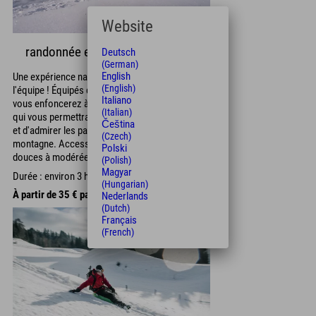
Website
randonnée en raquettes
Deutsch
(German)
English
Une expérience nature exceptionnelle pour toute
(English)
l'équipe ! Équipés de raquettes larges, vous
Italiano
vous enfoncerez à peine dans la neige vierge, ce
(Italian)
qui vous permettra de sortir des sentiers battus
Čeština
et d'admirer les paysages hivernaux de
(Czech)
montagne. Accessible à tous, sur des pentes
Polski
douces à modérées !
(Polish)
Magyar
Durée : environ 3 heures
(Hungarian)
À partir de 35 € par personne
Nederlands
(Dutch)
Français
(French)