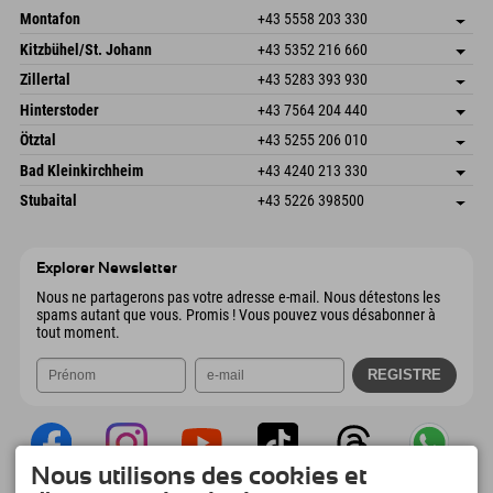
Montafon
+43 5558 203 330
Dorfstr. 127b
Enregistrer l'adresse
Kitzbühel/St. Johann
+43 5352 216 660
6793 Gaschurn/Montafon
Informations d'arrivée
Speckbacherstraße 87
Enregistrer l'adresse
Autriche
Réservation
Zillertal
+43 5283 393 930
6380 St. Johann in Tirol
Informations d'arrivée
Envoyer un e-mail
Schmiedau 2
Enregistrer l'adresse
Autriche
Réservation
Hinterstoder
+43 7564 204 440
6272 Kaltenbach im Zillertal
Informations d'arrivée
Envoyer un e-mail
Freizeitpark 10
Enregistrer l'adresse
Autriche
Réservation
Ötztal
+43 5255 206 010
4573 Hinterstoder
Informations d'arrivée
Envoyer un e-mail
Gscheat 14
Enregistrer l'adresse
Autriche
Réservation
Bad Kleinkirchheim
+43 4240 213 330
6441 Umhausen
Informations d'arrivée
Envoyer un e-mail
Dorfstraße 24
Enregistrer l'adresse
Autriche
Réservation
Stubaital
+43 5226 398500
9546 Bad Kleinkirchheim
Informations d'arrivée
Envoyer un e-mail
Wiesenweg 6
Enregistrer l'adresse
Autriche
Réservation
6167 Neustift im Stubaital
Informations d'arrivée
Envoyer un e-mail
Autriche
Réservation
Explorer Newsletter
Envoyer un e-mail
Nous ne partagerons pas votre adresse e-mail. Nous détestons les
spams autant que vous. Promis ! Vous pouvez vous désabonner à
tout moment.
Nous utilisons des cookies et