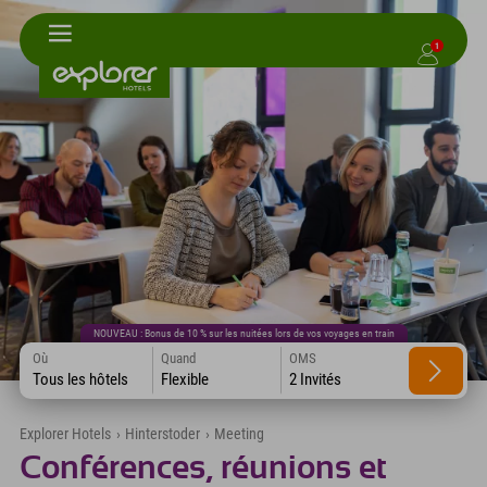
1
NOUVEAU : Bonus de 10 % sur les nuitées lors de vos voyages en train
Où
Quand
OMS
Tous les hôtels
Flexible
2 Invités
Explorer Hotels
›
Hinterstoder
›
Meeting
Conférences, réunions et