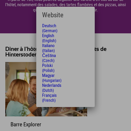
l'hôtel, notamment des salades, des tartes flambées et des pizzas, ainsi
qu'un plat chaud différent chaque jour.
Website
...
Deutsch
(German)
English
(English)
Italiano
Dîner à l'hôtel ou dans les restaurants de
(Italian)
Hinterstoder
Čeština
(Czech)
Polski
(Polish)
Magyar
(Hungarian)
Nederlands
(Dutch)
Français
(French)
Barre Explorer