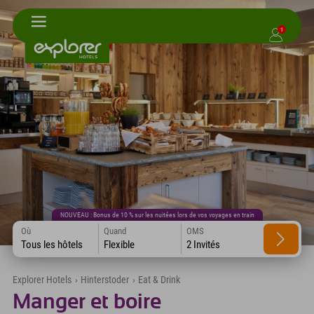
1
NOUVEAU : Bonus de 10 % sur les nuitées lors de vos voyages en train
Où
Quand
OMS
Tous les hôtels
Flexible
2 Invités
Explorer Hotels
›
Hinterstoder
›
Eat & Drink
Manger et boire