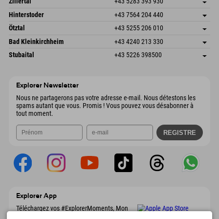
Zillertal
+43 5283 393 930
6380 St. Johann in Tirol
Informations d'arrivée
Envoyer un e-mail
Schmiedau 2
Enregistrer l'adresse
Autriche
Réservation
Hinterstoder
+43 7564 204 440
6272 Kaltenbach im Zillertal
Informations d'arrivée
Envoyer un e-mail
Freizeitpark 10
Enregistrer l'adresse
Autriche
Réservation
Ötztal
+43 5255 206 010
4573 Hinterstoder
Informations d'arrivée
Envoyer un e-mail
Gscheat 14
Enregistrer l'adresse
Autriche
Réservation
Bad Kleinkirchheim
+43 4240 213 330
6441 Umhausen
Informations d'arrivée
Envoyer un e-mail
Dorfstraße 24
Enregistrer l'adresse
Autriche
Réservation
Stubaital
+43 5226 398500
9546 Bad Kleinkirchheim
Informations d'arrivée
Envoyer un e-mail
Wiesenweg 6
Enregistrer l'adresse
Autriche
Réservation
6167 Neustift im Stubaital
Informations d'arrivée
Envoyer un e-mail
Autriche
Réservation
Explorer Newsletter
Envoyer un e-mail
Nous ne partagerons pas votre adresse e-mail. Nous détestons les
spams autant que vous. Promis ! Vous pouvez vous désabonner à
tout moment.
Explorer App
Téléchargez vos #ExplorerMoments, Mon
Explorer à emporter avec aperçu de vos