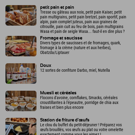
petit pain et pain
Tresse ou gâteau aux noix, petit pain Kaiser, petit
pain multigrains, petit pain bretzel, pain sportif, pain
alpin, pain complet juteux, pain aux graines de
citrouille, pain cuit au feu de bois, pain multigrains
Wasa et pain de seigle Wasa... faut-il en dire plus ?
Fromage et saucisse
Divers types de saucisses et de fromages, quark,
fromage à la crème (nature et aux herbes),
Obatzda/Liptauer
Doux
12 sortes de confiture Darbo, miel, Nutella
Muesli et céréales
Flocons d'avoine, cornflakes, Smacks, céréales
croustillantes à l'épeautre, porridge de chia aux
fraises et bien plus encore
Station de friture d'œufs
Le clou du buffet du petit-déjeuner ! Préparez vos
œufs brouillés, vos œufs au plat ou votre omelette
exactement comme vous les aimez !