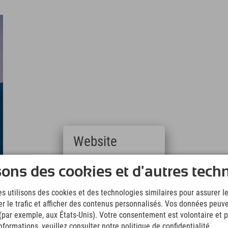
Website
Deutsch
sons des cookies et d'autres tech
(German)
English
s utilisons des cookies et des technologies similaires pour assurer 
(English)
er le trafic et afficher des contenus personnalisés. Vos données peuve
Italiano
(Italian)
 (par exemple, aux États-Unis). Votre consentement est volontaire et pe
Čeština
formations, veuillez consulter notre politique de confidentialité.