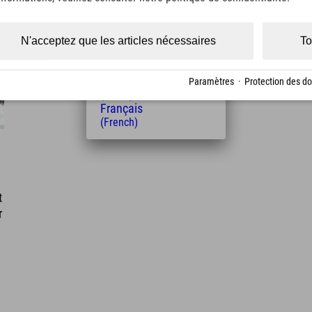
(Czech)
Polski
(Polish)
N'acceptez que les articles nécessaires
To
Magyar
(Hungarian)
Nederlands
Paramètres
·
Protection des d
(Dutch)
Français
(French)
t
r
l