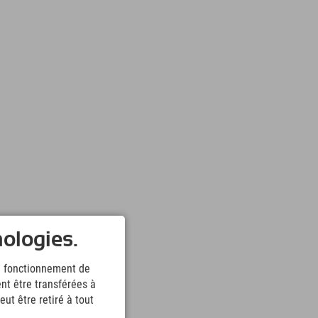
nologies.
le fonctionnement de
nt être transférées à
ut être retiré à tout