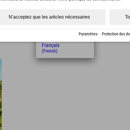
(Czech)
Polski
n
(Polish)
N'acceptez que les articles nécessaires
To
Magyar
(Hungarian)
Nederlands
Paramètres
·
Protection des d
(Dutch)
Français
(French)