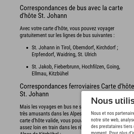
Correspondances de bus avec la carte
d'hôte St. Johann
Avec votre carte d'hôte, vous pouvez voyager
gratuitement sur les lignes de bus suivantes :
St. Johann in Tirol, Oberndorf, Kirchdorf ;
Erpfendorf, Waidring, St. Ulrich
St. Jakob, Fieberbrunn, Hochfilzen, Going,
Ellmau, Kitzbühel
Correspondances ferroviaires Carte d'hôt
St. Johann
Nous utili
Mais les voyages en bus ne sont pas les seuls à être
Nous et nos partenaire
très amusants dans les Alpes de Kitzbühel ; avec une
notre site web, analys
carte d'hôte valide, vous pouvez également voyager
des prestataires tiers
assez loin en train dans les régions suivantes des
moment. Pour plus d'in