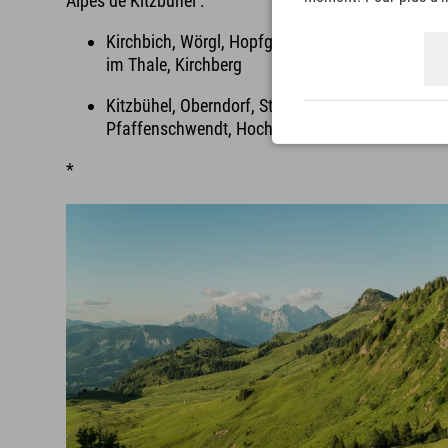
Alpes de Kitzbühel :
Kirchbich, Wörgl, Hopfgarten, Westendorf, Brixe
im Thale, Kirchberg
Kitzbühel, Oberndorf, St. Johann, Fieberbrunn,
Pfaffenschwendt, Hochfilzen
*