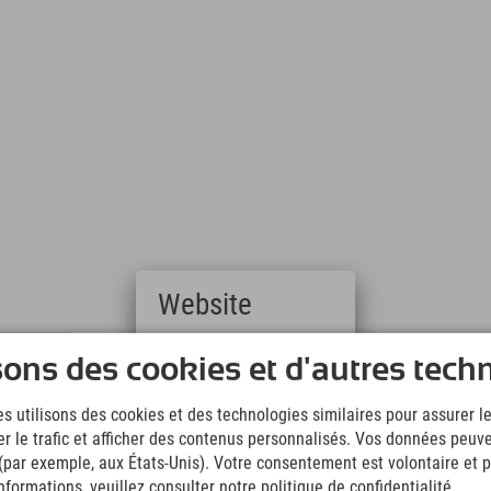
Website
e
Deutsch
sons des cookies et d'autres tech
(German)
English
s utilisons des cookies et des technologies similaires pour assurer 
(English)
er le trafic et afficher des contenus personnalisés. Vos données peuve
Italiano
(Italian)
 (par exemple, aux États-Unis). Votre consentement est volontaire et pe
Čeština
formations, veuillez consulter notre politique de confidentialité.