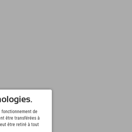
nologies.
le fonctionnement de
nt être transférées à
ut être retiré à tout