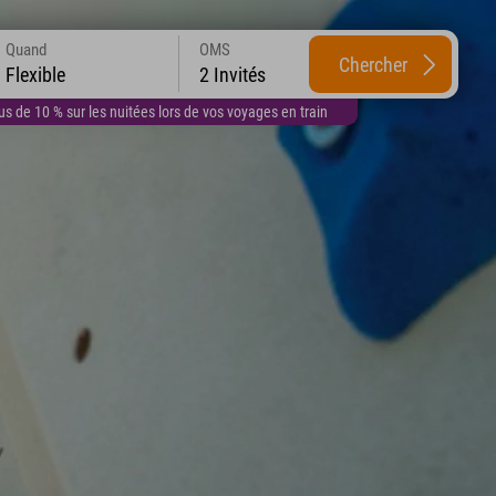
Quand
OMS
Chercher
Flexible
2 Invités
 de 10 % sur les nuitées lors de vos voyages en train