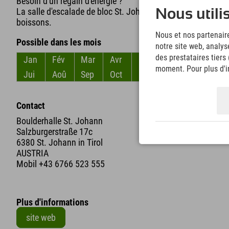
Besoin d'un regain d'énergie ?
La salle d'escalade de bloc St. Johann dispose également d
Nous utili
boissons.
Nous et nos partenaire
Possible dans les mois
notre site web, analys
des prestataires tiers
Jan
Fév
Mar
Avr
Mai
Jun
moment. Pour plus d'in
Jui
Aoû
Sep
Oct
Nov
Déc
Contact
Boulderhalle St. Johann
Salzburgerstraße 17c
6380 St. Johann in Tirol
AUSTRIA
Mobil
+43 6766 523 555
Plus d'informations
site web