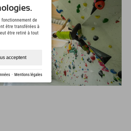
nologies.
le fonctionnement de
nt être transférées à
ut être retiré à tout
us acceptent
onnées
·
Mentions légales