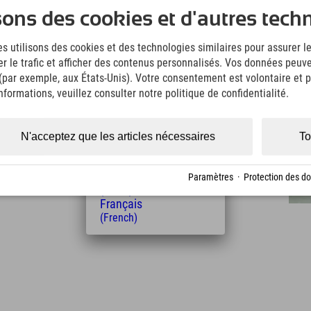
Deutsch
'un café où vous trouverez des en-cas et des
sons des cookies et d'autres tech
(German)
English
s utilisons des cookies et des technologies similaires pour assurer 
(English)
er le trafic et afficher des contenus personnalisés. Vos données peuve
Italiano
 (par exemple, aux États-Unis). Votre consentement est volontaire et pe
(Italian)
Čeština
formations, veuillez consulter notre politique de confidentialité.
(Czech)
Polski
(Polish)
N'acceptez que les articles nécessaires
To
Distance de l'hôtel
Magyar
(Hungarian)
1
6
20
km
Min.
Min.
Nederlands
Paramètres
·
Protection des d
(Dutch)
Français
(French)