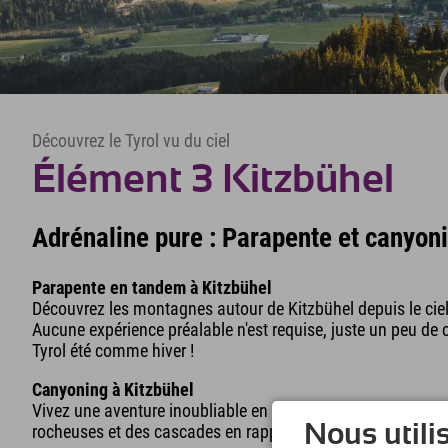
Découvrez le Tyrol vu du ciel
Élément 3 Kitzbühel
Adrénaline pure : Parapente et canyoni
Parapente en tandem à Kitzbühel
Découvrez les montagnes autour de Kitzbühel depuis le ciel 
Aucune expérience préalable n'est requise, juste un peu de 
Tyrol été comme hiver !
Canyoning à Kitzbühel
Vivez une aventure inoubliable en eaux vives avec un guide
Nous utili
rocheuses et des cascades en rappel, en escalade et à la n