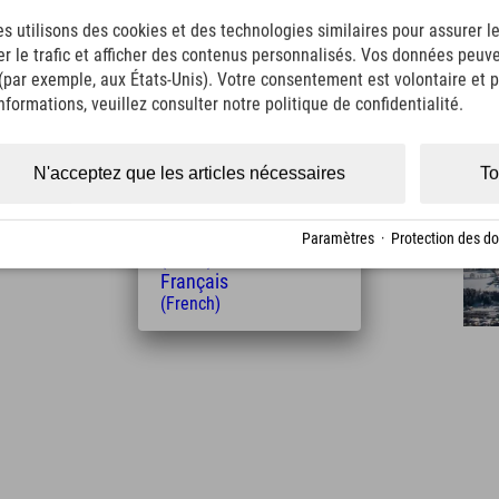
English
s utilisons des cookies et des technologies similaires pour assurer 
(English)
er le trafic et afficher des contenus personnalisés. Vos données peuve
Italiano
(Italian)
 (par exemple, aux États-Unis). Votre consentement est volontaire et pe
Čeština
formations, veuillez consulter notre politique de confidentialité.
(Czech)
Polski
Distance de l'hôtel
(Polish)
N'acceptez que les articles nécessaires
To
Magyar
10
14
km
Min.
(Hungarian)
Nederlands
Paramètres
·
Protection des d
(Dutch)
Français
(French)
Leaflet
| Map data © OpenStreetMap contributors