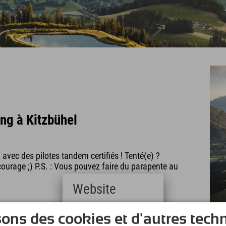
ng à Kitzbühel
avec des pilotes tandem certifiés ! Tenté(e) ?
courage ;) P.S. : Vous pouvez faire du parapente au
Website
 de canyoning ! Partez à la conquête des parois
Deutsch
sons des cookies et d'autres tech
age.
(German)