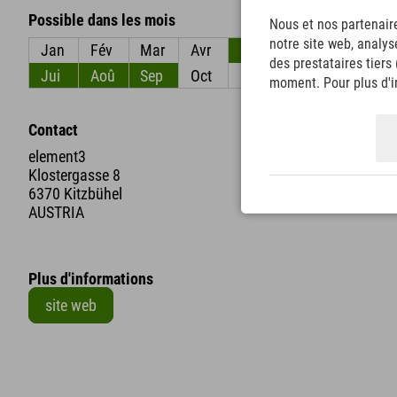
Possible dans les mois
Nous et nos partenaire
notre site web, analys
Jan
Fév
Mar
Avr
Mai
Jun
des prestataires tiers
Jui
Aoû
Sep
Oct
Nov
Déc
moment. Pour plus d'in
Contact
element3
Klostergasse 8
6370 Kitzbühel
AUSTRIA
Plus d'informations
site web
+
−