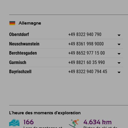
Allemagne
Oberstdorf
+49 8322 940 790
An der Breitach 3
Enregistrer l'adresse
Neuschwanstein
+49 8361 998 9000
87538 Fischen I. Allgäu
Informations d'arrivée
An der Riese 45
Enregistrer l'adresse
Allemagne
Réservation
Berchtesgaden
+49 8652 977 15 00
87484 Nesselwang im Allgäu
Informations d'arrivée
Envoyer un e-mail
Hofreitstr. 7
Enregistrer l'adresse
Allemagne
Réservation
Garmisch
+49 8821 60 35 990
83471 Schönau am Königssee
Informations d'arrivée
Envoyer un e-mail
Frickenstraße 22
Enregistrer l'adresse
Allemagne
Réservation
Bayrischzell
+49 8322 940 794 45
82490 Farchant
Informations d'arrivée
Envoyer un e-mail
Seebergstr. 17
Enregistrer l'adresse
Allemagne
Réservation
83735 Bayrischzell
Informations d'arrivée
Envoyer un e-mail
Allemagne
Réservation
Envoyer un e-mail
L'heure des moments d'exploration
166
4.634
km