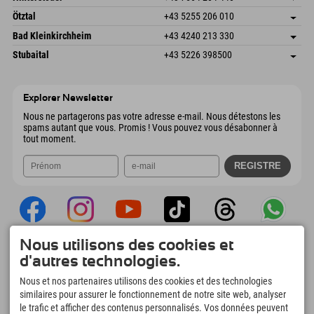
6272 Kaltenbach im Zillertal
Informations d'arrivée
Envoyer un e-mail
Freizeitpark 10
Enregistrer l'adresse
Autriche
Réservation
Ötztal
+43 5255 206 010
4573 Hinterstoder
Informations d'arrivée
Envoyer un e-mail
Gscheat 14
Enregistrer l'adresse
Autriche
Réservation
Bad Kleinkirchheim
+43 4240 213 330
6441 Umhausen
Informations d'arrivée
Envoyer un e-mail
Dorfstraße 24
Enregistrer l'adresse
Autriche
Réservation
Stubaital
+43 5226 398500
9546 Bad Kleinkirchheim
Informations d'arrivée
Envoyer un e-mail
Wiesenweg 6
Enregistrer l'adresse
Autriche
Réservation
6167 Neustift im Stubaital
Informations d'arrivée
Envoyer un e-mail
Autriche
Réservation
Explorer Newsletter
Envoyer un e-mail
Nous ne partagerons pas votre adresse e-mail. Nous détestons les
spams autant que vous. Promis ! Vous pouvez vous désabonner à
tout moment.
Nous utilisons des cookies et
Explorer App
d'autres technologies.
Téléchargez vos #ExplorerMoments, Mon
Nous et nos partenaires utilisons des cookies et des technologies
Explorer à emporter avec aperçu de vos
similaires pour assurer le fonctionnement de notre site web, analyser
réservations, liste de choses à faire, aperçu
le trafic et afficher des contenus personnalisés. Vos données peuvent
des restaurants et bien plus encore.