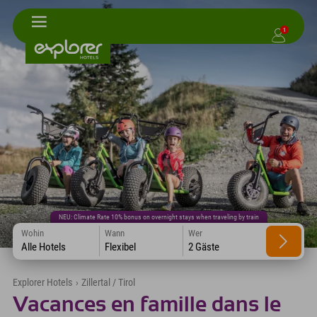
1
NEU: Climate Rate 10% bonus on overnight stays when traveling by train
Wohin
Wann
Wer
Alle Hotels
Flexibel
2 Gäste
Explorer Hotels
›
Zillertal / Tirol
Vacances en famille dans le