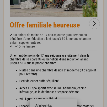
Offre familiale heureuse
✔ Un enfant de moins de 17 ans séjourne gratuitement ou
bénéficie d'une réduction allant jusqu'à 50 % sur une chambre
enfant supplémentaire.
✔
✔ Offre limitée
Un enfant de moins de 17 ans séjourne gratuitement dans la
chambre de ses parents ou bénéficie d'une réduction allant
jusqu'à 50 % sur sa propre chambre.
Nuitée dans une chambre design et moderne (lit d'appoint
pour l'enfant)
Petit-déjeuner buffet équilibré
Accès au spa sportif avec sauna, hammam, cabine
infrarouge, salle de fitness et espace détente
Wi-Fi gratuit dans tout l'hôtel
Website
Espace VTT et ski : atelier d'entretien pour votre matériel,