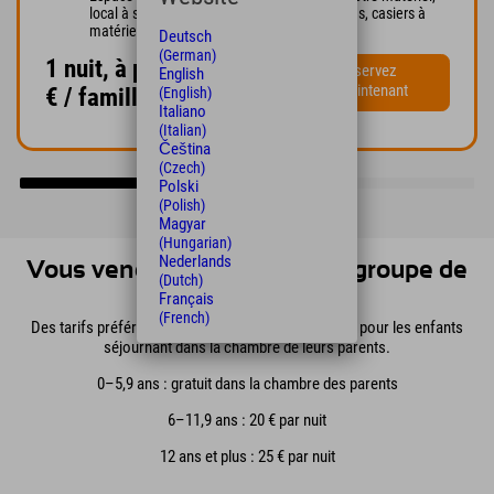
local à skis et vélos, suggestions d'excursions, casiers à
matériel de sport
Deutsch
(German)
1 nuit, à partir de 139,60
Réservez
English
maintenant
€ / famille
(English)
Italiano
(Italian)
Čeština
(Czech)
Polski
(Polish)
Magyar
(Hungarian)
Nederlands
Vous venez en couple ou en groupe de
(Dutch)
trois ?
Français
(French)
Des tarifs préférentiels sont proposés aux familles pour les enfants
séjournant dans la chambre de leurs parents.
0–5,9 ans : gratuit dans la chambre des parents
6–11,9 ans : 20 € par nuit
12 ans et plus : 25 € par nuit