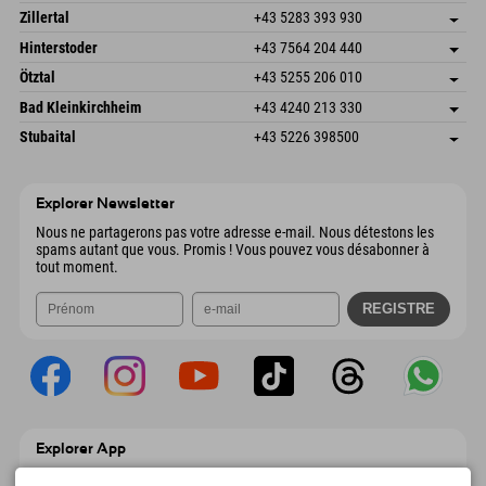
Speckbacherstraße 87
Enregistrer l'adresse
Autriche
Réservation
Zillertal
+43 5283 393 930
6380 St. Johann in Tirol
Informations d'arrivée
Envoyer un e-mail
Schmiedau 2
Enregistrer l'adresse
Autriche
Réservation
Hinterstoder
+43 7564 204 440
6272 Kaltenbach im Zillertal
Informations d'arrivée
Envoyer un e-mail
Freizeitpark 10
Enregistrer l'adresse
Autriche
Réservation
Ötztal
+43 5255 206 010
4573 Hinterstoder
Informations d'arrivée
Envoyer un e-mail
Gscheat 14
Enregistrer l'adresse
Autriche
Réservation
Bad Kleinkirchheim
+43 4240 213 330
6441 Umhausen
Informations d'arrivée
Envoyer un e-mail
Dorfstraße 24
Enregistrer l'adresse
Autriche
Réservation
Stubaital
+43 5226 398500
9546 Bad Kleinkirchheim
Informations d'arrivée
Envoyer un e-mail
Wiesenweg 6
Enregistrer l'adresse
Autriche
Réservation
6167 Neustift im Stubaital
Informations d'arrivée
Envoyer un e-mail
Autriche
Réservation
Explorer Newsletter
Envoyer un e-mail
Nous ne partagerons pas votre adresse e-mail. Nous détestons les
spams autant que vous. Promis ! Vous pouvez vous désabonner à
tout moment.
Explorer App
Téléchargez vos #ExplorerMoments, Mon