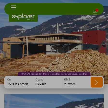
1
NOUVEAU : Bonus de 10 % sur les nuitées lors de vos voyages en train
Où
Quand
OMS
Tous les hôtels
Flexible
2 Invités