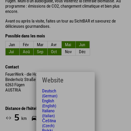
Fügen. Muni d'un audioguide, vous visiterez la centrale biomasse. Au
programme : émissions de CO2, changement climatique et bien plus
encore.
Avant ou après la visite, faites un tour au SichtBAR et savourez de
délicieuses gourmandises.
Possible dans les mois
Jan
Fév
Mar
Avr
Mai
Jun
Jui
Aoû
Sep
Oct
Nov
Déc
Contact
FeuerWerk - die HolzErlebnisWelt
Website
Binderholz Straße
6263 Fügen
AUSTRIA
Deutsch
(German)
English
(English)
Distance de l'hôtel
Italiano
5
8
(Italian)
km
Min.
Čeština
(Czech)
Polski