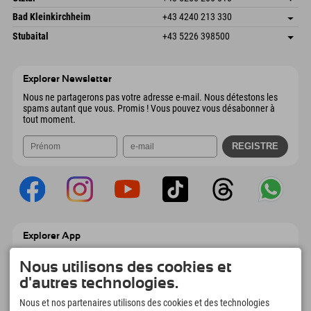
4573 Hinterstoder
Informations d'arrivée
Envoyer un e-mail
Gscheat 14
Enregistrer l'adresse
Autriche
Réservation
Bad Kleinkirchheim
+43 4240 213 330
6441 Umhausen
Informations d'arrivée
Envoyer un e-mail
Dorfstraße 24
Enregistrer l'adresse
Autriche
Réservation
Stubaital
+43 5226 398500
9546 Bad Kleinkirchheim
Informations d'arrivée
Envoyer un e-mail
Wiesenweg 6
Enregistrer l'adresse
Autriche
Réservation
6167 Neustift im Stubaital
Informations d'arrivée
Envoyer un e-mail
Autriche
Réservation
Explorer Newsletter
Envoyer un e-mail
Nous ne partagerons pas votre adresse e-mail. Nous détestons les
spams autant que vous. Promis ! Vous pouvez vous désabonner à
tout moment.
Explorer App
Téléchargez vos #ExplorerMoments, Mon
Explorer à emporter avec aperçu de vos
Nous utilisons des cookies et
réservations, liste de choses à faire, aperçu
d'autres technologies.
des restaurants et bien plus encore.
Téléchargez-le maintenant !
Nous et nos partenaires utilisons des cookies et des technologies