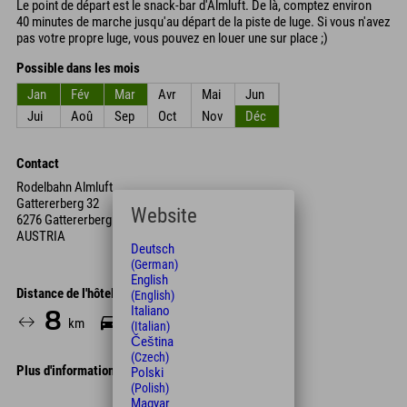
Le point de départ est le snack-bar d'Almluft. De là, comptez environ
40 minutes de marche jusqu'au départ de la piste de luge. Si vous n'avez
pas votre propre luge, vous pouvez en louer une sur place ;)
Possible dans les mois
Jan
Fév
Mar
Avr
Mai
Jun
Jui
Aoû
Sep
Oct
Nov
Déc
Contact
Rodelbahn Almluft
Gattererberg 32
Website
6276 Gattererberg
AUSTRIA
Deutsch
(German)
English
Distance de l'hôtel
(English)
Italiano
8
17
km
Min.
(Italian)
Čeština
(Czech)
Plus d'informations
Polski
(Polish)
Leaflet
| Map data © OpenStreetMap contributors
Magyar