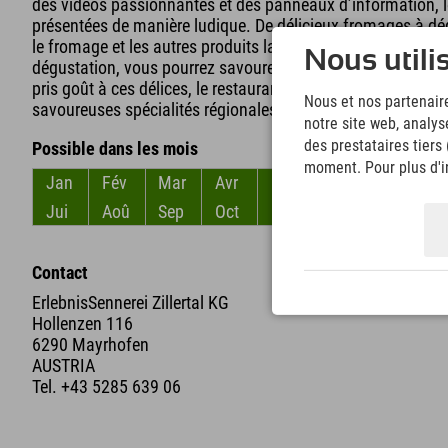
des vidéos passionnantes et des panneaux d’information, le
présentées de manière ludique. De délicieux fromages à dég
le fromage et les autres produits laitiers, vous aurez forcém
Nous utili
dégustation, vous pourrez savourer du lait frais et sept dél
pris goût à ces délices, le restaurant « Sennereiküche » se 
Nous et nos partenaire
savoureuses spécialités régionales.
notre site web, analys
des prestataires tiers
Possible dans les mois
moment. Pour plus d'in
Jan
Fév
Mar
Avr
Mai
Jun
Jui
Aoû
Sep
Oct
Nov
Déc
Contact
ErlebnisSennerei Zillertal KG
Hollenzen 116
6290 Mayrhofen
AUSTRIA
Tel.
+43 5285 639 06