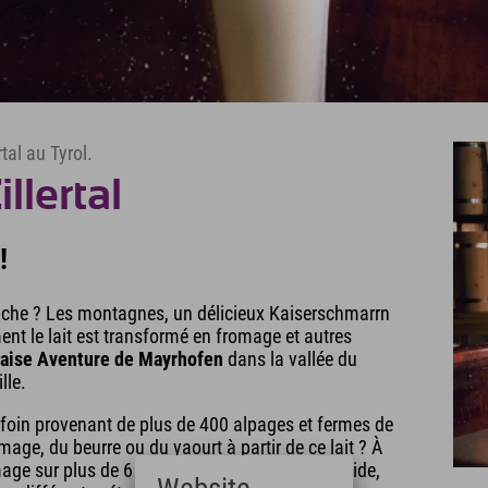
tal au Tyrol.
llertal
!
riche ? Les montagnes, un délicieux Kaiserschmarrn
ent le lait est transformé en fromage et autres
aise Aventure de Mayrhofen
dans la vallée du
lle.
e foin provenant de plus de 400 alpages et fermes de
ge, du beurre ou du yaourt à partir de ce lait ? À
mage sur plus de 6 000 m². Grâce à un audioguide,