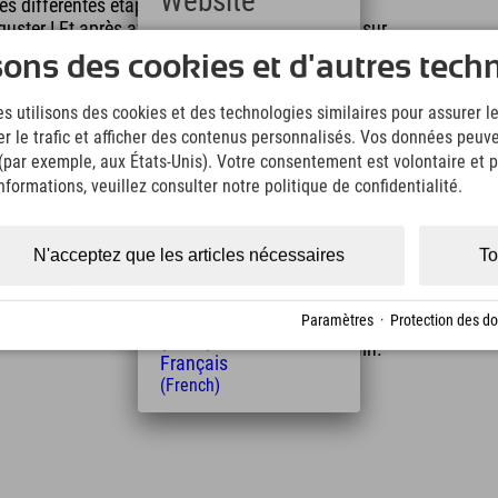
Website
s différentes étapes de la fabrication sont
uster ! Et après avoir appris autant de choses sur
Deutsch
ent envie d’y goûter ! ;) À huit stands de
sons des cookies et d'autres tech
(German)
icieuses variétés de yaourt. Si vous avez vraiment
English
trouve juste à côté. Vous pourrez y déguster de
s utilisons des cookies et des technologies similaires pour assurer 
(English)
er le trafic et afficher des contenus personnalisés. Vos données peuve
Italiano
 (par exemple, aux États-Unis). Votre consentement est volontaire et pe
(Italian)
Čeština
formations, veuillez consulter notre politique de confidentialité.
(Czech)
Polski
(Polish)
N'acceptez que les articles nécessaires
To
Magyar
(Hungarian)
Distance de l'hôtel
Nederlands
Paramètres
·
Protection des d
15
16
(Dutch)
km
Min.
Français
(French)