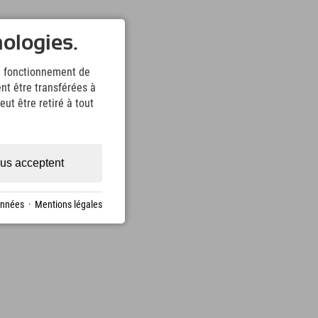
nologies.
le fonctionnement de
nt être transférées à
ut être retiré à tout
us acceptent
onnées
·
Mentions légales