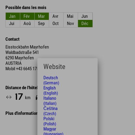
Possible dans les mois
Jan
Fév
Mar
Avr
Mai
Jun
Jui
Aoû
Sep
Oct
Nov
Déc
Contact
Eisstockbahn Mayrhofen
Waldbadstraße 541
6290 Mayrhofen
AUSTRIA
Website
Mobil
+43 6645 175 171
Deutsch
(German)
Distance de l'hôtel
English
(English)
17
18
km
Min.
Italiano
(Italian)
Čeština
Plus d'informations
(Czech)
Polski
Leaflet
| Map data © OpenStreetMap contributors
(Polish)
Magyar
+
(Hungarian)