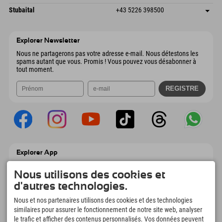
6441 Umhausen
Informations d'arrivée
Envoyer un e-mail
Dorfstraße 24
Enregistrer l'adresse
Autriche
Réservation
Stubaital
+43 5226 398500
9546 Bad Kleinkirchheim
Informations d'arrivée
Envoyer un e-mail
Wiesenweg 6
Enregistrer l'adresse
Autriche
Réservation
6167 Neustift im Stubaital
Informations d'arrivée
Envoyer un e-mail
Autriche
Réservation
Explorer Newsletter
Envoyer un e-mail
Nous ne partagerons pas votre adresse e-mail. Nous détestons les
spams autant que vous. Promis ! Vous pouvez vous désabonner à
tout moment.
Explorer App
Téléchargez vos #ExplorerMoments, Mon
Explorer à emporter avec aperçu de vos
Nous utilisons des cookies et
réservations, liste de choses à faire, aperçu
d'autres technologies.
des restaurants et bien plus encore.
Téléchargez-le maintenant !
Nous et nos partenaires utilisons des cookies et des technologies
similaires pour assurer le fonctionnement de notre site web, analyser
le trafic et afficher des contenus personnalisés. Vos données peuvent