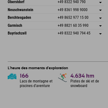
Oberstdorf
+49 8322 940 790
An der Breitach 3
Enregistrer l'adresse
Neuschwanstein
+49 8361 998 9000
87538 Fischen I. Allgäu
Informations d'arrivée
An der Riese 45
Enregistrer l'adresse
Allemagne
Réservation
Berchtesgaden
+49 8652 977 15 00
87484 Nesselwang im Allgäu
Informations d'arrivée
Envoyer un e-mail
Hofreitstr. 7
Enregistrer l'adresse
Allemagne
Réservation
Garmisch
+49 8821 60 35 990
83471 Schönau am Königssee
Informations d'arrivée
Envoyer un e-mail
Frickenstraße 22
Enregistrer l'adresse
Allemagne
Réservation
Bayrischzell
+49 8322 940 794 45
82490 Farchant
Informations d'arrivée
Envoyer un e-mail
Seebergstr. 17
Enregistrer l'adresse
Allemagne
Réservation
83735 Bayrischzell
Informations d'arrivée
Envoyer un e-mail
Allemagne
Réservation
Envoyer un e-mail
L'heure des moments d'exploration
166
4.634
km
Lacs de montagne et
Pistes de ski et de
piscines d'aventure
snowboard