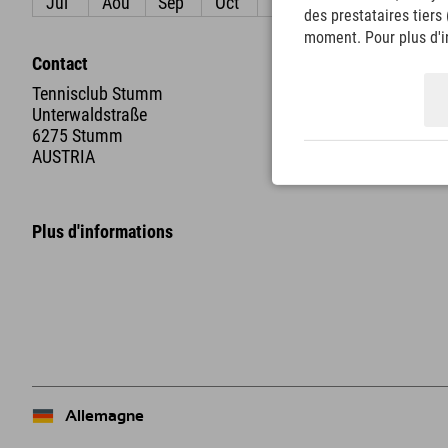
Jui
Aoû
Sep
Oct
Nov
Déc
des prestataires tiers
moment. Pour plus d'in
Contact
Tennisclub Stumm
Unterwaldstraße
6275 Stumm
AUSTRIA
Plus d'informations
+
−
Allemagne