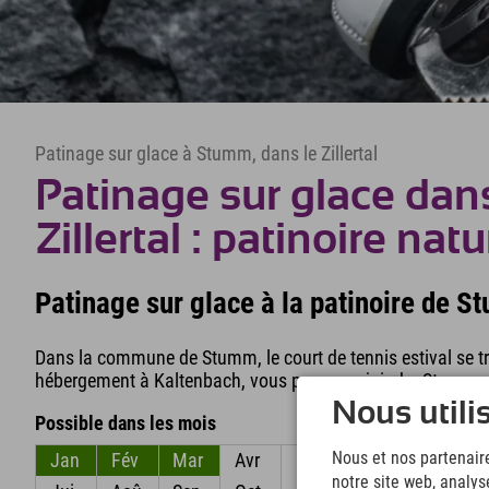
Patinage sur glace à Stumm, dans le Zillertal
Patinage sur glace dans
Zillertal : patinoire na
Patinage sur glace à la patinoire de 
Dans la commune de Stumm, le court de tennis estival se tra
hébergement à Kaltenbach, vous pouvez rejoindre Stumm 
Nous utili
Possible dans les mois
Nous et nos partenaire
Jan
Fév
Mar
Avr
Mai
Jun
notre site web, analys