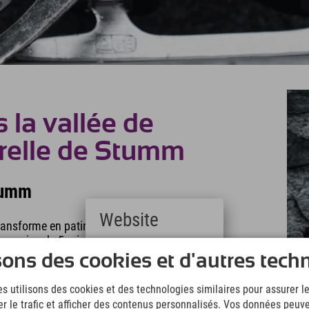
 la vallée de
turelle de Stumm
Stumm
Website
nsforme en patinoire l'hiver. Depuis votre
en moins de 5 minutes.
Deutsch
sons des cookies et d'autres tech
(German)
English
s utilisons des cookies et des technologies similaires pour assurer 
(English)
er le trafic et afficher des contenus personnalisés. Vos données peuve
Italiano