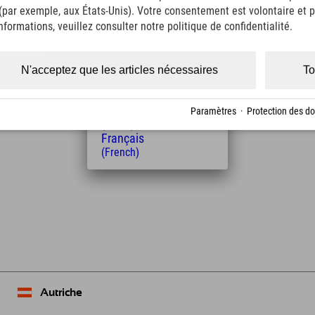
 (par exemple, aux États-Unis). Votre consentement est volontaire et pe
(Italian)
Čeština
formations, veuillez consulter notre politique de confidentialité.
(Czech)
Distance de l'hôtel
Polski
1
4
(Polish)
N'acceptez que les articles nécessaires
To
km
Min.
Magyar
(Hungarian)
Nederlands
Paramètres
·
Protection des d
(Dutch)
Français
(French)
Leaflet
| Map data © OpenStreetMap contributors
Autriche