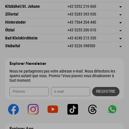
Dorfstr. 127b
Enregistrer l'adresse
Kitzbühel/St. Johann
+43 5352 216 660
6793 Gaschurn/Montafon
Informations d'arrivée
Speckbacherstraße 87
Enregistrer l'adresse
Autriche
Réservation
Zillertal
+43 5283 393 930
6380 St. Johann in Tirol
Informations d'arrivée
Envoyer un e-mail
Schmiedau 2
Enregistrer l'adresse
Autriche
Réservation
Hinterstoder
+43 7564 204 440
6272 Kaltenbach im Zillertal
Informations d'arrivée
Envoyer un e-mail
Freizeitpark 10
Enregistrer l'adresse
Autriche
Réservation
Ötztal
+43 5255 206 010
4573 Hinterstoder
Informations d'arrivée
Envoyer un e-mail
Gscheat 14
Enregistrer l'adresse
Autriche
Réservation
Bad Kleinkirchheim
+43 4240 213 330
6441 Umhausen
Informations d'arrivée
Envoyer un e-mail
Dorfstraße 24
Enregistrer l'adresse
Autriche
Réservation
Stubaital
+43 5226 398500
9546 Bad Kleinkirchheim
Informations d'arrivée
Envoyer un e-mail
Wiesenweg 6
Enregistrer l'adresse
Autriche
Réservation
6167 Neustift im Stubaital
Informations d'arrivée
Envoyer un e-mail
Autriche
Réservation
Explorer Newsletter
Envoyer un e-mail
Nous ne partagerons pas votre adresse e-mail. Nous détestons les
spams autant que vous. Promis ! Vous pouvez vous désabonner à
tout moment.
Explorer App