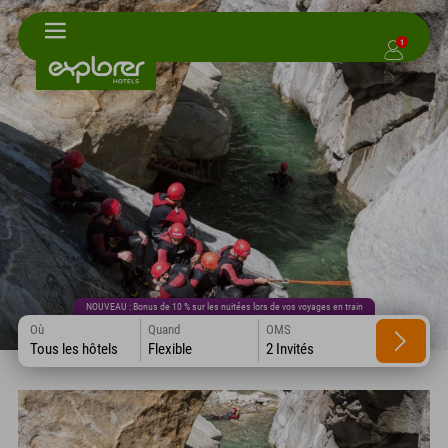
1
NOUVEAU : Bonus de 10 % sur les nuitées lors de vos voyages en train
Où
Quand
OMS
Tous les hôtels
Flexible
2 Invités