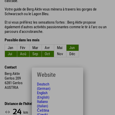
cascade.
Votre guide de Berg Aktiv vous mènera à travers les gorges de
Schwarzach ou le Lagon Bleu.
Et si vous préférez les sensations fortes : Berg Aktiv propose
également d'autres activités passionnantes comme le tir à l'arc ou un
parcours d'accrobranche.
Possible dans les mois
Jan
Fév
Mar
Avr
Mai
Jun
Jui
Aoû
Sep
Oct
Nov
Déc
Contact
Website
Berg Aktiv
Gerlos 209
6281 Gerlos
Deutsch
AUSTRIA
(German)
English
(English)
Italiano
Distance de l'hôtel
(Italian)
24
28
Čeština
km
Min.
(Czech)