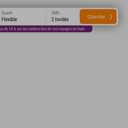
Quand
OMS
Chercher
Flexible
2 Invités
 de 10 % sur les nuitées lors de vos voyages en train