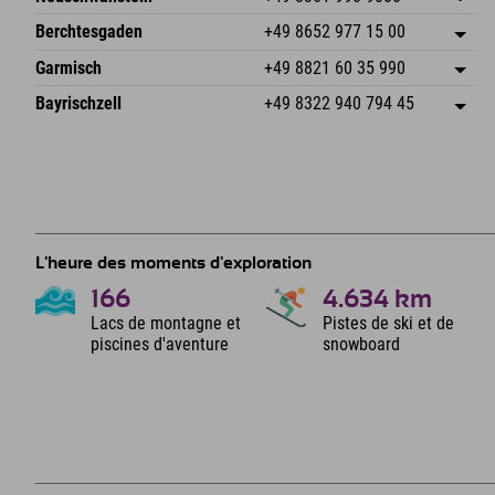
87538 Fischen I. Allgäu
Informations d'arrivée
An der Riese 45
Enregistrer l'adresse
Allemagne
Réservation
Berchtesgaden
+49 8652 977 15 00
87484 Nesselwang im Allgäu
Informations d'arrivée
Envoyer un e-mail
Hofreitstr. 7
Enregistrer l'adresse
Allemagne
Réservation
Garmisch
+49 8821 60 35 990
83471 Schönau am Königssee
Informations d'arrivée
Envoyer un e-mail
Frickenstraße 22
Enregistrer l'adresse
Allemagne
Réservation
Bayrischzell
+49 8322 940 794 45
82490 Farchant
Informations d'arrivée
Envoyer un e-mail
Seebergstr. 17
Enregistrer l'adresse
Allemagne
Réservation
83735 Bayrischzell
Informations d'arrivée
Envoyer un e-mail
Allemagne
Réservation
Envoyer un e-mail
L'heure des moments d'exploration
166
4.634
km
Lacs de montagne et
Pistes de ski et de
piscines d'aventure
snowboard