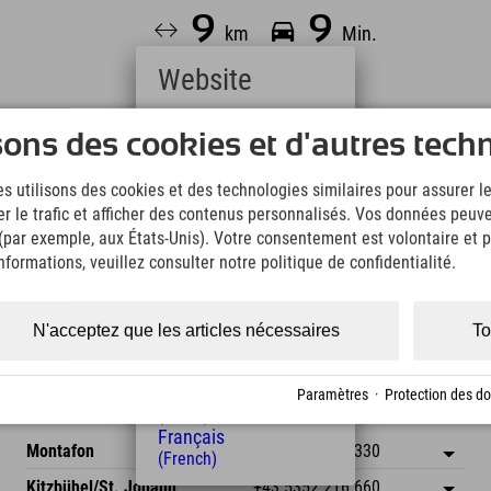
9
9
km
Min.
Website
Deutsch
sons des cookies et d'autres tech
(German)
English
s utilisons des cookies et des technologies similaires pour assurer 
(English)
er le trafic et afficher des contenus personnalisés. Vos données peuve
Italiano
 (par exemple, aux États-Unis). Votre consentement est volontaire et pe
(Italian)
Leaflet
| Map data © OpenStreetMap contributors
Čeština
formations, veuillez consulter notre politique de confidentialité.
(Czech)
Polski
(Polish)
N'acceptez que les articles nécessaires
To
Magyar
(Hungarian)
Nederlands
Paramètres
·
Protection des d
Autriche
(Dutch)
Français
Montafon
+43 5558 203 330
(French)
Dorfstr. 127b
Enregistrer l'adresse
Kitzbühel/St. Johann
+43 5352 216 660