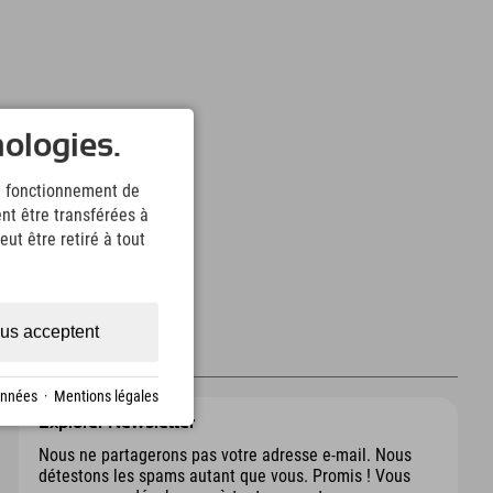
nologies.
le fonctionnement de
nt être transférées à
ut être retiré à tout
us acceptent
onnées
·
Mentions légales
Explorer Newsletter
Nous ne partagerons pas votre adresse e-mail. Nous
détestons les spams autant que vous. Promis ! Vous