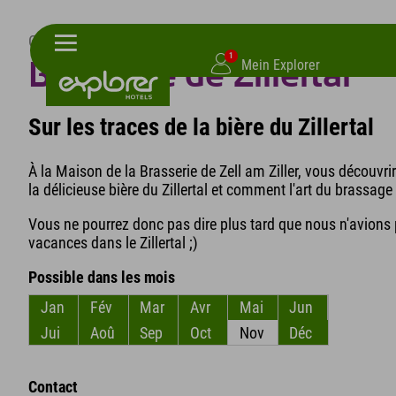
Conseil en cas de mauvais temps : visitez la Maison d’art de 
1
Mein Explorer
Brasserie de Zillertal
Sur les traces de la bière du Zillertal
À la Maison de la Brasserie de Zell am Ziller, vous découvrir
la délicieuse bière du Zillertal et comment l'art du brassage
Vous ne pourrez donc pas dire plus tard que nous n'avions
vacances dans le Zillertal ;)
Possible dans les mois
Jan
Fév
Mar
Avr
Mai
Jun
Jui
Aoû
Sep
Oct
Nov
Déc
Contact