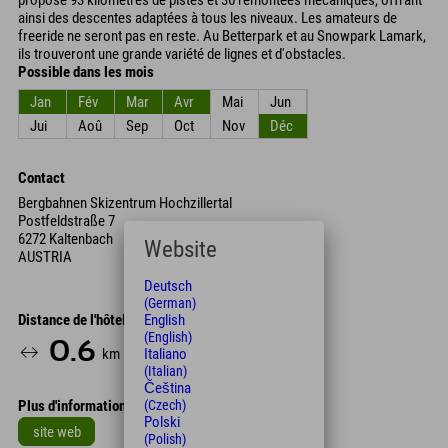
propose 93 kilomètres de pistes et 36 remontées mécaniques, offrant
ainsi des descentes adaptées à tous les niveaux. Les amateurs de
freeride ne seront pas en reste. Au Betterpark et au Snowpark Lamark,
ils trouveront une grande variété de lignes et d'obstacles.
Possible dans les mois
Jan
Fév
Mar
Avr
Mai
Jun
Jui
Aoû
Sep
Oct
Nov
Déc
Contact
Bergbahnen Skizentrum Hochzillertal
Postfeldstraße 7
6272 Kaltenbach
Website
AUSTRIA
Deutsch
(German)
English
Distance de l'hôtel
(English)
0.6
2
5
km
Min.
Min.
Italiano
(Italian)
Čeština
Plus d'informations
(Czech)
Polski
site web
(Polish)