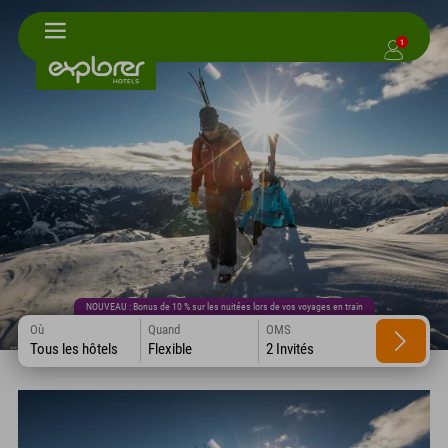
1
NOUVEAU : Bonus de 10 % sur les nuitées lors de vos voyages en train
Où
Quand
OMS
Tous les hôtels
Flexible
2 Invités