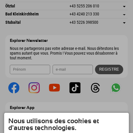
6272 Kaltenbach im Zillertal
Informations d'arrivée
Envoyer un e-mail
Freizeitpark 10
Enregistrer l'adresse
Autriche
Réservation
Ötztal
+43 5255 206 010
4573 Hinterstoder
Informations d'arrivée
Envoyer un e-mail
Gscheat 14
Enregistrer l'adresse
Autriche
Réservation
Bad Kleinkirchheim
+43 4240 213 330
6441 Umhausen
Informations d'arrivée
Envoyer un e-mail
Dorfstraße 24
Enregistrer l'adresse
Autriche
Réservation
Stubaital
+43 5226 398500
9546 Bad Kleinkirchheim
Informations d'arrivée
Envoyer un e-mail
Wiesenweg 6
Enregistrer l'adresse
Autriche
Réservation
6167 Neustift im Stubaital
Informations d'arrivée
Envoyer un e-mail
Autriche
Réservation
Explorer Newsletter
Envoyer un e-mail
Nous ne partagerons pas votre adresse e-mail. Nous détestons les
spams autant que vous. Promis ! Vous pouvez vous désabonner à
tout moment.
Explorer App
Téléchargez vos #ExplorerMoments, Mon
Explorer à emporter avec aperçu de vos
Nous utilisons des cookies et
réservations, liste de choses à faire, aperçu
d'autres technologies.
des restaurants et bien plus encore.