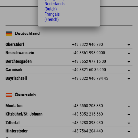
Nederlands
(Dutch)
Français
(French)
Deutschland
Oberstdorf
+49 8322 940 790
An der Breitach 3
Adresse speichern
Neuschwanstein
+49 8361 998 9000
87538 Fischen I. Allgäu
Anreiseinfos
An der Riese 45
Adresse speichern
Deutschland
Buchen
Berchtesgaden
+49 8652 977 15 00
87484 Nesselwang im Allgäu
Anreiseinfos
Mail senden
Hofreitstr. 7
Adresse speichern
Deutschland
Buchen
Garmisch
+49 8821 60 35 990
83471 Schönau am Königssee
Anreiseinfos
Mail senden
Frickenstraße 22
Adresse speichern
Deutschland
Buchen
Bayrischzell
+49 8322 940 794 45
82490 Farchant
Anreiseinfos
Mail senden
Seebergstr. 17
Adresse speichern
Deutschland
Buchen
83735 Bayrischzell
Anreiseinfos
Mail senden
Deutschland
Buchen
Österreich
Mail senden
Montafon
+43 5558 203 330
Dorfstr. 127b
Adresse speichern
Kitzbühel/St. Johann
+43 5352 216 660
6793 Gaschurn/Montafon
Anreiseinfos
Speckbacherstraße 87
Adresse speichern
Österreich
Buchen
Zillertal
+43 5283 393 930
6380 St. Johann in Tirol
Anreiseinfos
Mail senden
Schmiedau 2
Adresse speichern
Österreich
Buchen
Hinterstoder
+43 7564 204 440
6272 Kaltenbach im Zillertal
Anreiseinfos
Mail senden
Freizeitpark 10
Adresse speichern