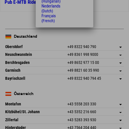
(Hungarian)
Pub E-MTB Ride
Nederlands
(Dutch)
Français
(French)
Deutschland
Oberstdorf
+49 8322 940 790
An der Breitach 3
Adresse speichern
Neuschwanstein
+49 8361 998 9000
87538 Fischen I. Allgäu
Anreiseinfos
An der Riese 45
Adresse speichern
Deutschland
Buchen
Berchtesgaden
+49 8652 977 15 00
87484 Nesselwang im Allgäu
Anreiseinfos
Mail senden
Hofreitstr. 7
Adresse speichern
Deutschland
Buchen
Garmisch
+49 8821 60 35 990
83471 Schönau am Königssee
Anreiseinfos
Mail senden
Frickenstraße 22
Adresse speichern
Deutschland
Buchen
Bayrischzell
+49 8322 940 794 45
82490 Farchant
Anreiseinfos
Mail senden
Seebergstr. 17
Adresse speichern
Deutschland
Buchen
83735 Bayrischzell
Anreiseinfos
Mail senden
Deutschland
Buchen
Österreich
Mail senden
Montafon
+43 5558 203 330
Dorfstr. 127b
Adresse speichern
Kitzbühel/St. Johann
+43 5352 216 660
6793 Gaschurn/Montafon
Anreiseinfos
Speckbacherstraße 87
Adresse speichern
Österreich
Buchen
Zillertal
+43 5283 393 930
6380 St. Johann in Tirol
Anreiseinfos
Mail senden
Schmiedau 2
Adresse speichern
Österreich
Buchen
Hinterstoder
+43 7564 204 440