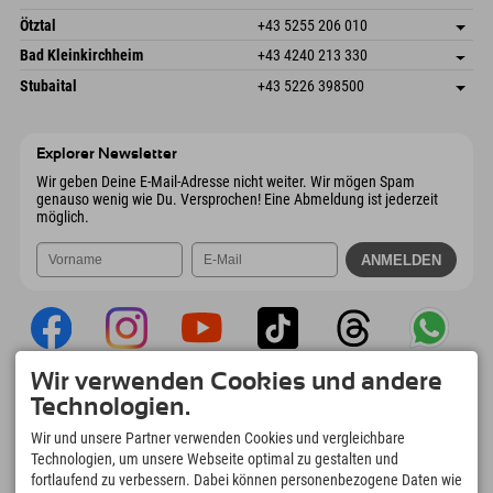
6272 Kaltenbach im Zillertal
Anreiseinfos
Mail senden
Freizeitpark 10
Adresse speichern
Österreich
Buchen
Ötztal
+43 5255 206 010
4573 Hinterstoder
Anreiseinfos
Mail senden
Gscheat 14
Adresse speichern
Österreich
Buchen
Bad Kleinkirchheim
+43 4240 213 330
6441 Umhausen
Anreiseinfos
Mail senden
Dorfstraße 24
Adresse speichern
Österreich
Buchen
Stubaital
+43 5226 398500
9546 Bad Kleinkirchheim
Anreiseinfos
Mail senden
Wiesenweg 6
Adresse speichern
Österreich
Buchen
6167 Neustift im Stubaital
Anreiseinfos
Mail senden
Österreich
Buchen
Explorer Newsletter
Mail senden
Wir geben Deine E-Mail-Adresse nicht weiter. Wir mögen Spam
genauso wenig wie Du. Versprochen! Eine Abmeldung ist jederzeit
möglich.
Wir verwenden Cookies und andere
Explorer App
Technologien.
Upload Deiner #ExplorerMoments, Mein
Wir und unsere Partner verwenden Cookies und vergleichbare
Explorer To Go mit Buchungsübersicht,
Technologien, um unsere Webseite optimal zu gestalten und
Bucketlist, Restaurantübersicht uvm. Jetzt
fortlaufend zu verbessern. Dabei können personenbezogene Daten wie
downloaden!