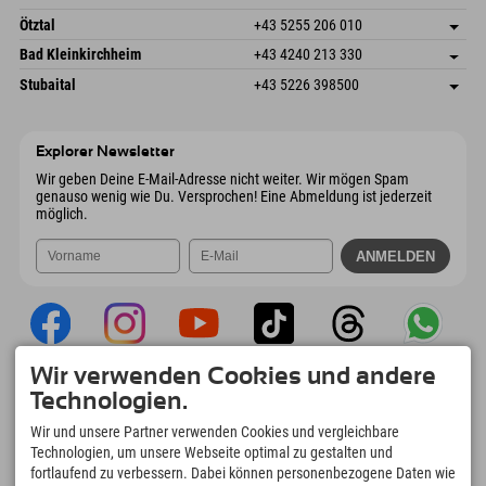
6272 Kaltenbach im Zillertal
Anreiseinfos
Mail senden
Freizeitpark 10
Adresse speichern
Österreich
Buchen
Ötztal
+43 5255 206 010
4573 Hinterstoder
Anreiseinfos
Mail senden
Gscheat 14
Adresse speichern
Österreich
Buchen
Bad Kleinkirchheim
+43 4240 213 330
6441 Umhausen
Anreiseinfos
Mail senden
Dorfstraße 24
Adresse speichern
Österreich
Buchen
Stubaital
+43 5226 398500
9546 Bad Kleinkirchheim
Anreiseinfos
Mail senden
Wiesenweg 6
Adresse speichern
Österreich
Buchen
6167 Neustift im Stubaital
Anreiseinfos
Mail senden
Österreich
Buchen
Explorer Newsletter
Mail senden
Wir geben Deine E-Mail-Adresse nicht weiter. Wir mögen Spam
genauso wenig wie Du. Versprochen! Eine Abmeldung ist jederzeit
möglich.
Wir verwenden Cookies und andere
Explorer App
Technologien.
Upload Deiner #ExplorerMoments, Mein
Wir und unsere Partner verwenden Cookies und vergleichbare
Explorer To Go mit Buchungsübersicht,
Technologien, um unsere Webseite optimal zu gestalten und
Bucketlist, Restaurantübersicht uvm. Jetzt
fortlaufend zu verbessern. Dabei können personenbezogene Daten wie
downloaden!