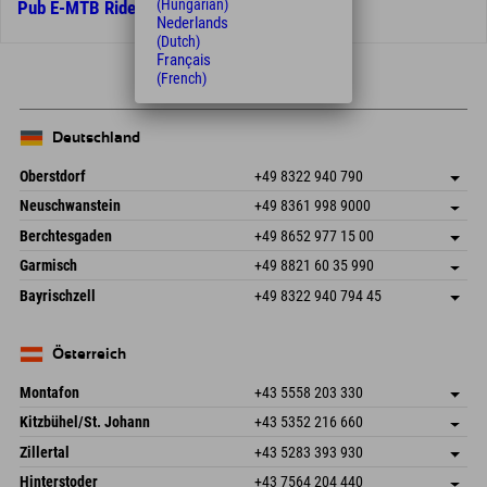
(Hungarian)
Pub E-MTB Ride
Nederlands
(Dutch)
Français
(French)
Deutschland
Oberstdorf
+49 8322 940 790
An der Breitach 3
Adresse speichern
Neuschwanstein
+49 8361 998 9000
87538 Fischen I. Allgäu
Anreiseinfos
An der Riese 45
Adresse speichern
Deutschland
Buchen
Berchtesgaden
+49 8652 977 15 00
87484 Nesselwang im Allgäu
Anreiseinfos
Mail senden
Hofreitstr. 7
Adresse speichern
Deutschland
Buchen
Garmisch
+49 8821 60 35 990
83471 Schönau am Königssee
Anreiseinfos
Mail senden
Frickenstraße 22
Adresse speichern
Deutschland
Buchen
Bayrischzell
+49 8322 940 794 45
82490 Farchant
Anreiseinfos
Mail senden
Seebergstr. 17
Adresse speichern
Deutschland
Buchen
83735 Bayrischzell
Anreiseinfos
Mail senden
Deutschland
Buchen
Österreich
Mail senden
Montafon
+43 5558 203 330
Dorfstr. 127b
Adresse speichern
Kitzbühel/St. Johann
+43 5352 216 660
6793 Gaschurn/Montafon
Anreiseinfos
Speckbacherstraße 87
Adresse speichern
Österreich
Buchen
Zillertal
+43 5283 393 930
6380 St. Johann in Tirol
Anreiseinfos
Mail senden
Schmiedau 2
Adresse speichern
Österreich
Buchen
Hinterstoder
+43 7564 204 440