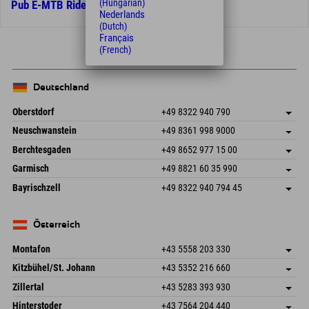
(Hungarian)
Pub E-MTB Ride
Nederlands
(Dutch)
Français
(French)
Deutschland
Oberstdorf
+49 8322 940 790
An der Breitach 3
Adresse speichern
Neuschwanstein
+49 8361 998 9000
87538 Fischen I. Allgäu
Anreiseinfos
An der Riese 45
Adresse speichern
Deutschland
Buchen
Berchtesgaden
+49 8652 977 15 00
87484 Nesselwang im Allgäu
Anreiseinfos
Mail senden
Hofreitstr. 7
Adresse speichern
Deutschland
Buchen
Garmisch
+49 8821 60 35 990
83471 Schönau am Königssee
Anreiseinfos
Mail senden
Frickenstraße 22
Adresse speichern
Deutschland
Buchen
Bayrischzell
+49 8322 940 794 45
82490 Farchant
Anreiseinfos
Mail senden
Seebergstr. 17
Adresse speichern
Deutschland
Buchen
83735 Bayrischzell
Anreiseinfos
Mail senden
Deutschland
Buchen
Österreich
Mail senden
Montafon
+43 5558 203 330
Dorfstr. 127b
Adresse speichern
Kitzbühel/St. Johann
+43 5352 216 660
6793 Gaschurn/Montafon
Anreiseinfos
Speckbacherstraße 87
Adresse speichern
Österreich
Buchen
Zillertal
+43 5283 393 930
6380 St. Johann in Tirol
Anreiseinfos
Mail senden
Schmiedau 2
Adresse speichern
Österreich
Buchen
Hinterstoder
+43 7564 204 440