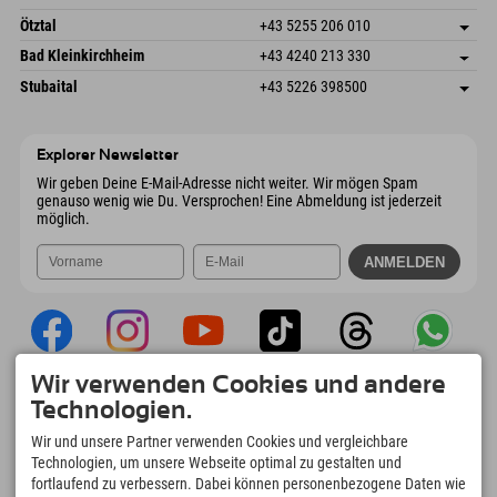
6272 Kaltenbach im Zillertal
Anreiseinfos
Mail senden
Freizeitpark 10
Adresse speichern
Österreich
Buchen
Ötztal
+43 5255 206 010
4573 Hinterstoder
Anreiseinfos
Mail senden
Gscheat 14
Adresse speichern
Österreich
Buchen
Bad Kleinkirchheim
+43 4240 213 330
6441 Umhausen
Anreiseinfos
Mail senden
Dorfstraße 24
Adresse speichern
Österreich
Buchen
Stubaital
+43 5226 398500
9546 Bad Kleinkirchheim
Anreiseinfos
Mail senden
Wiesenweg 6
Adresse speichern
Österreich
Buchen
6167 Neustift im Stubaital
Anreiseinfos
Mail senden
Österreich
Buchen
Explorer Newsletter
Mail senden
Wir geben Deine E-Mail-Adresse nicht weiter. Wir mögen Spam
genauso wenig wie Du. Versprochen! Eine Abmeldung ist jederzeit
möglich.
Wir verwenden Cookies und andere
Explorer App
Technologien.
Upload Deiner #ExplorerMoments, Mein
Wir und unsere Partner verwenden Cookies und vergleichbare
Explorer To Go mit Buchungsübersicht,
Technologien, um unsere Webseite optimal zu gestalten und
Bucketlist, Restaurantübersicht uvm. Jetzt
fortlaufend zu verbessern. Dabei können personenbezogene Daten wie
downloaden!