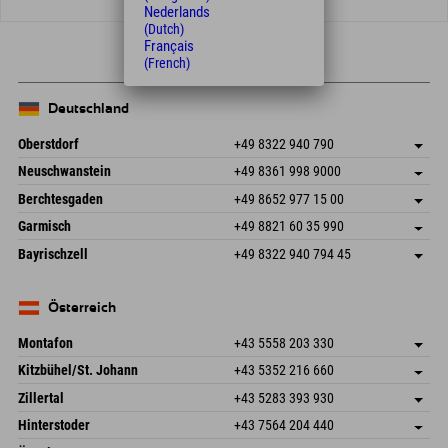
Nederlands
(Dutch)
Français
(French)
Deutschland
Oberstdorf
+49 8322 940 790
An der Breitach 3
Adresse speichern
Neuschwanstein
+49 8361 998 9000
87538 Fischen I. Allgäu
Anreiseinfos
An der Riese 45
Adresse speichern
Deutschland
Buchen
Berchtesgaden
+49 8652 977 15 00
87484 Nesselwang im Allgäu
Anreiseinfos
Mail senden
Hofreitstr. 7
Adresse speichern
Deutschland
Buchen
Garmisch
+49 8821 60 35 990
83471 Schönau am Königssee
Anreiseinfos
Mail senden
Frickenstraße 22
Adresse speichern
Deutschland
Buchen
Bayrischzell
+49 8322 940 794 45
82490 Farchant
Anreiseinfos
Mail senden
Seebergstr. 17
Adresse speichern
Deutschland
Buchen
83735 Bayrischzell
Anreiseinfos
Mail senden
Deutschland
Buchen
Österreich
Mail senden
Montafon
+43 5558 203 330
Dorfstr. 127b
Adresse speichern
Kitzbühel/St. Johann
+43 5352 216 660
6793 Gaschurn/Montafon
Anreiseinfos
Speckbacherstraße 87
Adresse speichern
Österreich
Buchen
Zillertal
+43 5283 393 930
6380 St. Johann in Tirol
Anreiseinfos
Mail senden
Schmiedau 2
Adresse speichern
Österreich
Buchen
Hinterstoder
+43 7564 204 440
6272 Kaltenbach im Zillertal
Anreiseinfos
Mail senden
Freizeitpark 10
Adresse speichern