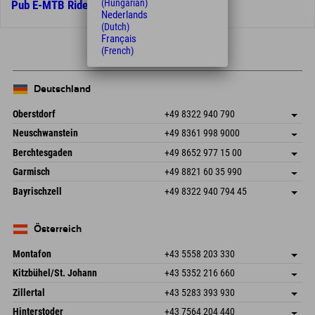
(Hungarian)
Pub E-MTB Ride
Nederlands
(Dutch)
Français
(French)
Deutschland
Oberstdorf
+49 8322 940 790
An der Breitach 3
Adresse speichern
Neuschwanstein
+49 8361 998 9000
87538 Fischen I. Allgäu
Anreiseinfos
An der Riese 45
Adresse speichern
Deutschland
Buchen
Berchtesgaden
+49 8652 977 15 00
87484 Nesselwang im Allgäu
Anreiseinfos
Mail senden
Hofreitstr. 7
Adresse speichern
Deutschland
Buchen
Garmisch
+49 8821 60 35 990
83471 Schönau am Königssee
Anreiseinfos
Mail senden
Frickenstraße 22
Adresse speichern
Deutschland
Buchen
Bayrischzell
+49 8322 940 794 45
82490 Farchant
Anreiseinfos
Mail senden
Seebergstr. 17
Adresse speichern
Deutschland
Buchen
83735 Bayrischzell
Anreiseinfos
Mail senden
Deutschland
Buchen
Österreich
Mail senden
Montafon
+43 5558 203 330
Dorfstr. 127b
Adresse speichern
Kitzbühel/St. Johann
+43 5352 216 660
6793 Gaschurn/Montafon
Anreiseinfos
Speckbacherstraße 87
Adresse speichern
Österreich
Buchen
Zillertal
+43 5283 393 930
6380 St. Johann in Tirol
Anreiseinfos
Mail senden
Schmiedau 2
Adresse speichern
Österreich
Buchen
Hinterstoder
+43 7564 204 440