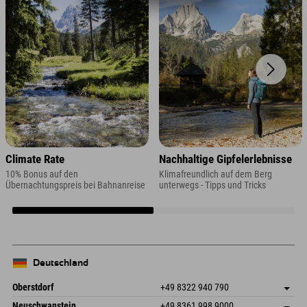
Climate Rate
Nachhaltige Gipfelerlebnisse
10% Bonus auf den
Klimafreundlich auf dem Berg
Übernachtungspreis bei Bahnanreise
unterwegs - Tipps und Tricks
Deutschland
Oberstdorf
+49 8322 940 790
An der Breitach 3
Adresse speichern
Neuschwanstein
+49 8361 998 9000