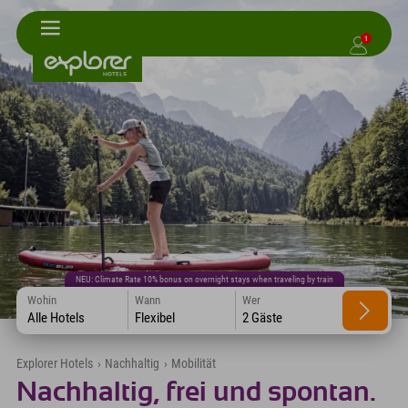
1
NEU: Climate Rate 10% bonus on overnight stays when traveling by train
Wohin
Wann
Wer
Alle Hotels
Flexibel
2 Gäste
Explorer Hotels
›
Nachhaltig
›
Mobilität
Nachhaltig, frei und spontan.