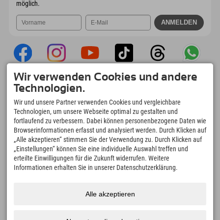
möglich.
Wir verwenden Cookies und andere
Explorer App
Technologien.
Upload Deiner #ExplorerMoments, Mein
Wir und unsere Partner verwenden Cookies und vergleichbare
Explorer To Go mit Buchungsübersicht,
Technologien, um unsere Webseite optimal zu gestalten und
Bucketlist, Restaurantübersicht uvm. Jetzt
fortlaufend zu verbessern. Dabei können personenbezogene Daten wie
downloaden!
Browserinformationen erfasst und analysiert werden. Durch Klicken auf
„Alle akzeptieren“ stimmen Sie der Verwendung zu. Durch Klicken auf
„Einstellungen“ können Sie eine individuelle Auswahl treffen und
Zeit für Explorer Moments
erteilte Einwilligungen für die Zukunft widerrufen. Weitere
166
4.634
km
Informationen erhalten Sie in unserer Datenschutzerklärung.
Bergseen und Erlebnisbäder
Pisten zum Skifahren und
Snowboarden
8.991
km
97
%
Alle akzeptieren
Wege zum Wandern und
Unserer Gäste empfehlen
Bergsteigen
uns weiter