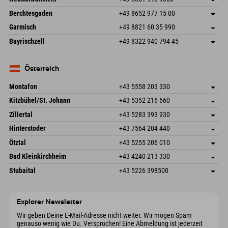
87538 Fischen I. Allgäu
Anreiseinfos
An der Riese 45
Adresse speichern
Deutschland
Buchen
Berchtesgaden
+49 8652 977 15 00
87484 Nesselwang im Allgäu
Anreiseinfos
Mail senden
Hofreitstr. 7
Adresse speichern
Deutschland
Buchen
Garmisch
+49 8821 60 35 990
83471 Schönau am Königssee
Anreiseinfos
Mail senden
Frickenstraße 22
Adresse speichern
Deutschland
Buchen
Bayrischzell
+49 8322 940 794 45
82490 Farchant
Anreiseinfos
Mail senden
Seebergstr. 17
Adresse speichern
Deutschland
Buchen
83735 Bayrischzell
Anreiseinfos
Mail senden
Deutschland
Buchen
Österreich
Mail senden
Montafon
+43 5558 203 330
Dorfstr. 127b
Adresse speichern
Kitzbühel/St. Johann
+43 5352 216 660
6793 Gaschurn/Montafon
Anreiseinfos
Speckbacherstraße 87
Adresse speichern
Österreich
Buchen
Zillertal
+43 5283 393 930
6380 St. Johann in Tirol
Anreiseinfos
Mail senden
Schmiedau 2
Adresse speichern
Österreich
Buchen
Hinterstoder
+43 7564 204 440
6272 Kaltenbach im Zillertal
Anreiseinfos
Mail senden
Freizeitpark 10
Adresse speichern
Österreich
Buchen
Ötztal
+43 5255 206 010
4573 Hinterstoder
Anreiseinfos
Mail senden
Gscheat 14
Adresse speichern
Österreich
Buchen
Bad Kleinkirchheim
+43 4240 213 330
6441 Umhausen
Anreiseinfos
Mail senden
Dorfstraße 24
Adresse speichern
Österreich
Buchen
Stubaital
+43 5226 398500
9546 Bad Kleinkirchheim
Anreiseinfos
Mail senden
Wiesenweg 6
Adresse speichern
Österreich
Buchen
6167 Neustift im Stubaital
Anreiseinfos
Mail senden
Österreich
Buchen
Explorer Newsletter
Mail senden
Wir geben Deine E-Mail-Adresse nicht weiter. Wir mögen Spam
genauso wenig wie Du. Versprochen! Eine Abmeldung ist jederzeit