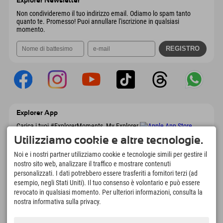
Explorer Newsletter
Invia email
Non condivideremo il tuo indirizzo email. Odiamo lo spam tanto
quanto te. Promesso! Puoi annullare l'iscrizione in qualsiasi
momento.
Explorer App
Carica i tuoi #ExplorerMoments, My Explorer
To Go con panoramica delle prenotazioni,
Utilizziamo cookie e altre tecnologie.
lista dei desideri, panoramica dei ristoranti e
molto altro. Scaricalo subito!
Noi e i nostri partner utilizziamo cookie e tecnologie simili per gestire il
nostro sito web, analizzare il traffico e mostrare contenuti
personalizzati. I dati potrebbero essere trasferiti a fornitori terzi (ad
È tempo di momenti da esploratore
esempio, negli Stati Uniti). Il tuo consenso è volontario e può essere
166
4.634
km
revocato in qualsiasi momento. Per ulteriori informazioni, consulta la
Laghi di montagna e piscine
Piste per lo sci e lo
nostra informativa sulla privacy.
avventura
snowboard
8.991
km
97
%