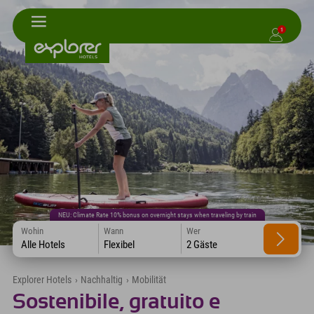
1
NEU: Climate Rate 10% bonus on overnight stays when traveling by train
Wohin
Wann
Wer
Alle Hotels
Flexibel
2 Gäste
Explorer Hotels
›
Nachhaltig
›
Mobilität
Sostenibile, gratuito e