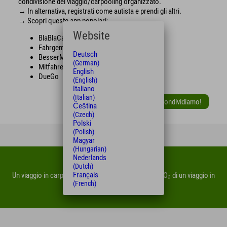
condivisione del viaggio/carpooling organizzato.
→ In alternativa, registrati come autista e prendi gli altri.
→ Scopri queste app popolari:
Website
BlaBlaCar
Fahrgemeinschaft.de
Deutsch
BesserMitfahren.de
(German)
Mitfahren.de
English
DueGo
(English)
Italiano
(Italian)
Condividiamo!
Čeština
(Czech)
Polski
(Polish)
Magyar
(Hungarian)
Nederlands
Lo sapevi che...
(Dutch)
Français
Un viaggio in carpooling produce addirittura meno CO₂ di un viaggio in
(French)
treno! 😉