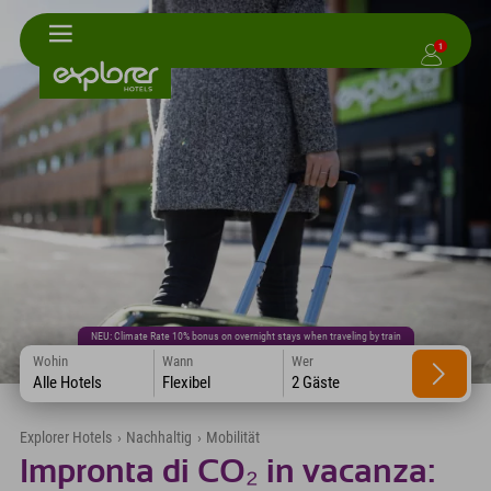
1
NEU: Climate Rate 10% bonus on overnight stays when traveling by train
Wohin
Wann
Wer
Alle Hotels
Flexibel
2 Gäste
Explorer Hotels
›
Nachhaltig
›
Mobilität
Impronta di CO₂ in vacanza: