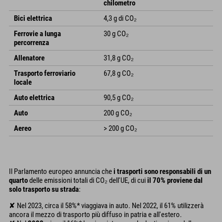
chilometro
Bici elettrica
4,3 g di CO₂
Ferrovie a lunga
30 g CO₂
percorrenza
Allenatore
31,8 g CO₂
Trasporto ferroviario
67,8 g CO₂
locale
Auto elettrica
90,5 g CO₂
Auto
200 g CO₂
Aereo
> 200 g CO₂
Il Parlamento europeo annuncia che
i trasporti sono responsabili di un
quarto
delle emissioni totali di CO₂ dell'UE, di cui
il 70% proviene dal
solo trasporto su strada
:
✘ Nel 2023, circa il 58%* viaggiava in auto. Nel 2022, il 61% utilizzerà
ancora il mezzo di trasporto più diffuso in patria e all'estero.