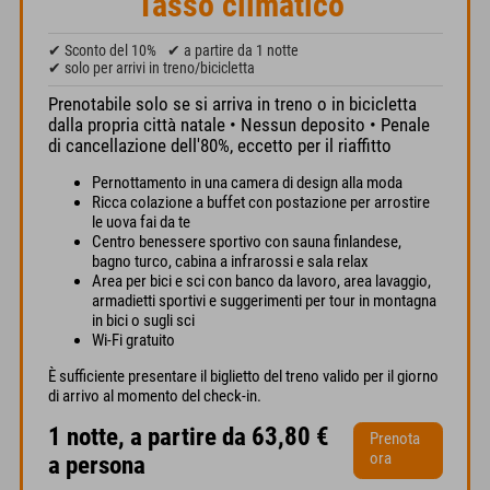
Tasso climatico
✔ Sconto del 10%
✔ a partire da 1 notte
✔ solo per arrivi in treno/bicicletta
Prenotabile solo se si arriva in treno o in bicicletta
dalla propria città natale • Nessun deposito • Penale
di cancellazione dell'80%, eccetto per il riaffitto
Pernottamento in una camera di design alla moda
Ricca colazione a buffet con postazione per arrostire
le uova fai da te
Centro benessere sportivo con sauna finlandese,
bagno turco, cabina a infrarossi e sala relax
Area per bici e sci con banco da lavoro, area lavaggio,
armadietti sportivi e suggerimenti per tour in montagna
in bici o sugli sci
Wi-Fi gratuito
È sufficiente presentare il biglietto del treno valido per il giorno
di arrivo al momento del check-in.
1 notte, a partire da 63,80 €
Prenota
ora
a persona