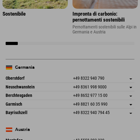
Sostenibile
Impronta di carbonio:
pernottamenti sostenibili
Pernottamenti sostenibili sulle Alpi in
Germania e Austria
Germania
Oberstdorf
+49 8322 940 790
An der Breitach 3
Salva indirizzo
Neuschwanstein
+49 8361 998 9000
87538 Fischen I. Allgäu
Informazioni sull'arrivo
An der Riese 45
Salva indirizzo
Germania
Prenotazione
Berchtesgaden
+49 8652 977 15 00
87484 Nesselwang im Allgäu
Informazioni sull'arrivo
Invia email
Hofreitstr. 7
Salva indirizzo
Germania
Prenotazione
Garmisch
+49 8821 60 35 990
83471 Schönau am Königssee
Informazioni sull'arrivo
Invia email
Frickenstraße 22
Salva indirizzo
Germania
Prenotazione
Bayrischzell
+49 8322 940 794 45
82490 Farchant
Informazioni sull'arrivo
Invia email
Seebergstr. 17
Salva indirizzo
Germania
Prenotazione
83735 Bayrischzell
Informazioni sull'arrivo
Invia email
Germania
Prenotazione
Austria
Invia email