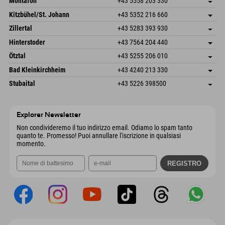
Montafon
+43 5558 203 330
Dorfstr. 127b
Salva indirizzo
Kitzbühel/St. Johann
+43 5352 216 660
6793 Gaschurn/Montafon
Informazioni sull'arrivo
Speckbacherstraße 87
Salva indirizzo
Austria
Prenotazione
Zillertal
+43 5283 393 930
6380 St. Johann in Tirol
Informazioni sull'arrivo
Invia email
Schmiedau 2
Salva indirizzo
Austria
Prenotazione
Hinterstoder
+43 7564 204 440
6272 Kaltenbach im Zillertal
Informazioni sull'arrivo
Invia email
Freizeitpark 10
Salva indirizzo
Austria
Prenotazione
Ötztal
+43 5255 206 010
4573 Hinterstoder
Informazioni sull'arrivo
Invia email
Gscheat 14
Salva indirizzo
Austria
Prenotazione
Bad Kleinkirchheim
+43 4240 213 330
6441 Umhausen
Informazioni sull'arrivo
Invia email
Dorfstraße 24
Salva indirizzo
Austria
Prenotazione
Stubaital
+43 5226 398500
9546 Bad Kleinkirchheim
Informazioni sull'arrivo
Invia email
Wiesenweg 6
Salva indirizzo
Austria
Prenotazione
6167 Neustift im Stubaital
Informazioni sull'arrivo
Invia email
Austria
Prenotazione
Explorer Newsletter
Invia email
Non condivideremo il tuo indirizzo email. Odiamo lo spam tanto
quanto te. Promesso! Puoi annullare l'iscrizione in qualsiasi
momento.