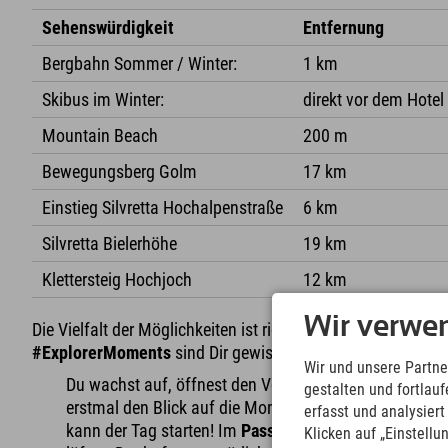
Sehenswürdigkeit
Entfernung
Bergbahn Sommer / Winter:
1 km
Skibus im Winter:
direkt vor dem Hotel
Mountain Beach
200 m
Bewegungsberg Golm
17 km
Einstieg Silvretta Hochalpenstraße
6 km
Silvretta Bielerhöhe
19 km
Klettersteig Hochjoch
12 km
Wir verwe
Die Vielfalt der Möglichkeiten ist riesig. Egal wie Du Dich e
#ExplorerMoments
sind Dir gewiss.
Wir und unsere Partne
Du wachst auf, öffnest den Vorhang und genießt
gestalten und fortla
erstmal den Blick auf die Montafoner Bergwelt - so
erfasst und analysier
kann der Tag starten! Im
Passivhaus
muss man nicht
Klicken auf „Einstellu