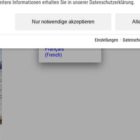
t
eitere Informationen erhalten Sie in unserer Datenschutzerklärung.
(Czech)
Polski
(Polish)
Nur notwendige akzeptieren
All
Magyar
(Hungarian)
Nederlands
Einstellungen
·
Datenschu
(Dutch)
Français
(French)