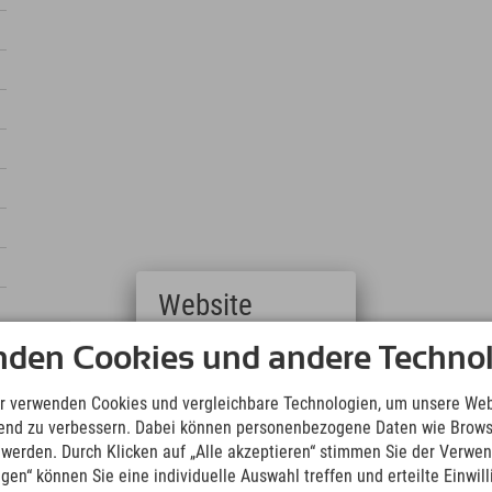
Website
Deutsch
nden Cookies und andere Technol
ntscheidest, unvergessliche
(German)
English
r verwenden Cookies und vergleichbare Technologien, um unsere Web
(English)
ufend zu verbessern. Dabei können personenbezogene Daten wie Brow
Italiano
t werden. Durch Klicken auf „Alle akzeptieren“ stimmen Sie der Verwe
(Italian)
ngen“ können Sie eine individuelle Auswahl treffen und erteilte Einwil
Čeština