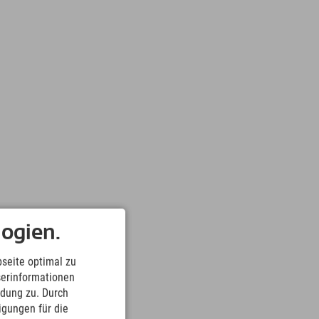
ogien.
seite optimal zu
serinformationen
ndung zu. Durch
ligungen für die