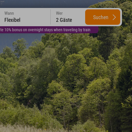
Wann
Wer
Suchen
Flexibel
2 Gäste
te 10% bonus on overnight stays when traveling by train