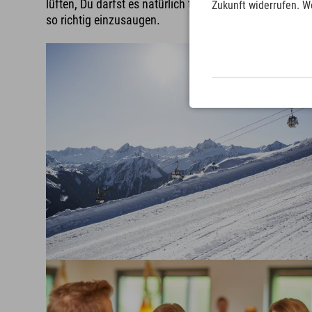
lüften, Du darfst es natürlich trotzdem, um die Bergluf
Zukunft widerrufen. W
so richtig einzusaugen.