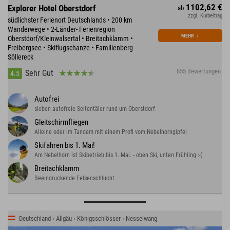
1102,62 €
Explorer Hotel Oberstdorf
ab
zzgl. Kurbeitrag
südlichster Ferienort Deutschlands • 200 km
Wanderwege • 2-Länder- Ferienregion
MEHR
↓
Oberstdorf/Kleinwalsertal • Breitachklamm •
Freibergsee • Skiflugschanze • Familienberg
Söllereck
855 Bewertungen
Sehr Gut
4.5
Autofrei
sieben autofreie Seitentäler rund um Oberstdorf
Gleitschirmfliegen
Alleine oder im Tandem mit einem Profi vom Nebelhorngipfel
Skifahren bis 1. Mai!
Am Nebelhorn ist Skibetrieb bis 1. Mai. - oben Ski, unten Frühling :-)
Breitachklamm
Beeindruckende Felsenschlucht
Deutschland › Allgäu › Königsschlösser › Nesselwang