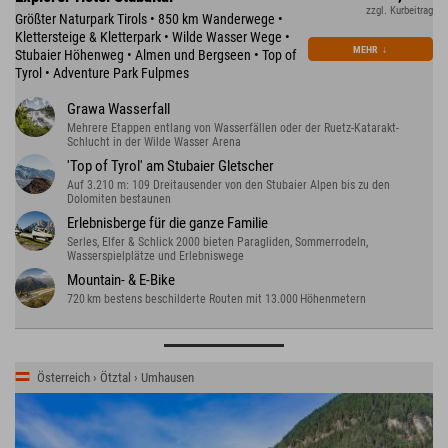
zzgl. Kurbeitrag
Größter Naturpark Tirols • 850 km Wanderwege •
Klettersteige & Kletterpark • Wilde Wasser Wege •
MEHR
↓
Stubaier Höhenweg • Almen und Bergseen • Top of
Tyrol • Adventure Park Fulpmes
Grawa Wasserfall
Mehrere Etappen entlang von Wasserfällen oder der Ruetz-Katarakt-
Schlucht in der Wilde Wasser Arena
'Top of Tyrol' am Stubaier Gletscher
Auf 3.210 m: 109 Dreitausender von den Stubaier Alpen bis zu den
Dolomiten bestaunen
Erlebnisberge für die ganze Familie
Serles, Elfer & Schlick 2000 bieten Paragliden, Sommerrodeln,
Wasserspielplätze und Erlebniswege
Mountain- & E-Bike
720 km bestens beschilderte Routen mit 13.000 Höhenmetern
Österreich › Ötztal › Umhausen