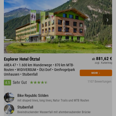
881,62 €
Explorer Hotel Ötztal
ab
zzgl. Kurbeitrag
AREA 47 • 1.600 km Wanderwege • 870 km MTB-
Routen • WIDIVERSUM • Ötzi Dorf • Greifvogelpark
MEHR
↓
Umhausen • Stuibenfall
1107 Bewertungen
Sehr Gut
4.5
Bike Republic Sölden
mit shaped lines, long lines, Natur Trails und MTB Routen
Stuibenfall
Beeindruckender Wasserfall mit atemberaubender Brücke