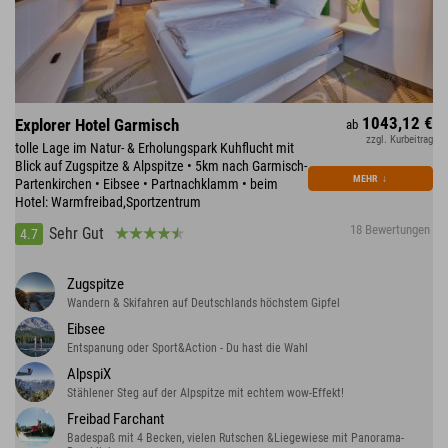
1043,12 €
Explorer Hotel Garmisch
ab
zzgl. Kurbeitrag
tolle Lage im Natur- & Erholungspark Kuhflucht mit
Blick auf Zugspitze & Alpspitze • 5km nach Garmisch-
MEHR
↓
Partenkirchen • Eibsee • Partnachklamm • beim
Hotel: Warmfreibad,Sportzentrum
18 Bewertungen
Sehr Gut
4.7
Zugspitze
Wandern & Skifahren auf Deutschlands höchstem Gipfel
Eibsee
Entspanung oder Sport&Action - Du hast die Wahl
AlpspiX
Stählener Steg auf der Alpspitze mit echtem wow-Effekt!
Freibad Farchant
Badespaß mit 4 Becken, vielen Rutschen &Liegewiese mit Panorama-