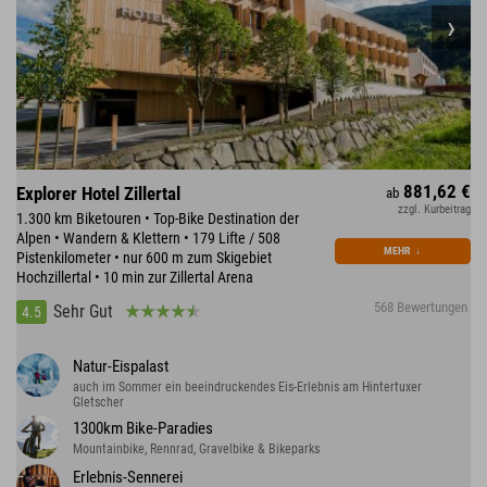
881,62 €
Explorer Hotel Zillertal
ab
zzgl. Kurbeitrag
1.300 km Biketouren • Top-Bike Destination der
Alpen • Wandern & Klettern • 179 Lifte / 508
MEHR
↓
Pistenkilometer • nur 600 m zum Skigebiet
Hochzillertal • 10 min zur Zillertal Arena
568 Bewertungen
Sehr Gut
4.5
Natur-Eispalast
auch im Sommer ein beeindruckendes Eis-Erlebnis am Hintertuxer
Gletscher
1300km Bike-Paradies
Mountainbike, Rennrad, Gravelbike & Bikeparks
Erlebnis-Sennerei