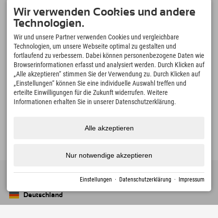
Sudelfeld • Spitzingsee • Wahrzeichen Wendelstein •
Wir verwenden Cookies und andere
Tatzelwurm-Wasserfälle
Technologien.
Sudelfeld – Mountainbiken
Wir und unsere Partner verwenden Cookies und vergleichbare
Abwechslungsreiche Strecken für Einsteiger und ambitionierte Biker.
Technologien, um unsere Webseite optimal zu gestalten und
Wahrzeichen Wendelstein
fortlaufend zu verbessern. Dabei können personenbezogene Daten wie
mit der historischen Zahnradbahn auf 1.800 m
Browserinformationen erfasst und analysiert werden. Durch Klicken auf
Bilderbuchdorf Bayrischzell
„Alle akzeptieren“ stimmen Sie der Verwendung zu. Durch Klicken auf
„Einstellungen“ können Sie eine individuelle Auswahl treffen und
schöner geht es einfach nicht!
erteilte Einwilligungen für die Zukunft widerrufen. Weitere
Spitzingsee & Schliersee
Informationen erhalten Sie in unserer Datenschutzerklärung.
Bergseen und Natur erleben
Alle akzeptieren
Nur notwendige akzeptieren
Einstellungen
·
Datenschutzerklärung
·
Impressum
Deutschland
Oberstdorf
+49 8322 940 790