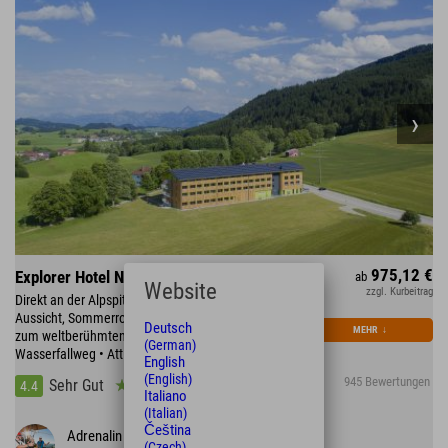
975,12 €
Explorer Hotel Neuschwanstein
ab
Website
zzgl. Kurbeitrag
Direkt an der Alpspitzbahn: Wandern, Panorama-
Aussicht, Sommerrodeln & Alpspitzkick • in 20 min
Deutsch
MEHR
↓
zum weltberühmten Königschloss Neuschwanstein •
(German)
Wasserfallweg • Attlesee • Forggensee
English
(English)
945 Bewertungen
Sehr Gut
4.4
Italiano
(Italian)
Čeština
Adrenalin pur
(Czech)