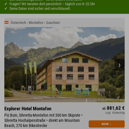
Fragen? Wir beraten dich persönlich – täglich von 8–22 Uhr
Deine Daten sind sicher und verschlüsselt.
Österreich › Montafon › Gaschurn
881,62 €
Explorer Hotel Montafon
ab
zzgl. Kurbeitrag
Piz Buin, Silvretta-Montafon mit 300 km Skipiste •
Silvretta Hochalpenstraße • direkt am Mountain
MEHR
↓
Beach, 270 km Bikestrecke