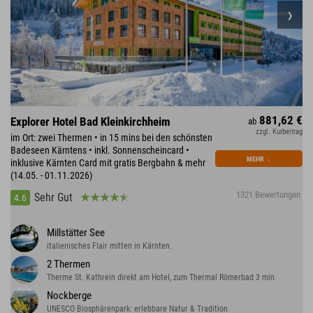
881,62 €
Explorer Hotel Bad Kleinkirchheim
ab
zzgl. Kurbeitrag
im Ort: zwei Thermen • in 15 mins bei den schönsten
Badeseen Kärntens • inkl. Sonnenscheincard •
MEHR
↓
inklusive Kärnten Card mit gratis Bergbahn & mehr
(14.05. - 01.11.2026)
1321 Bewertungen
Sehr Gut
4.6
Millstätter See
italienisches Flair mitten in Kärnten.
2 Thermen
Therme St. Kathrein direkt am Hotel, zum Thermal Römerbad 3 min
Nockberge
UNESCO Biosphärenpark: erlebbare Natur & Tradition