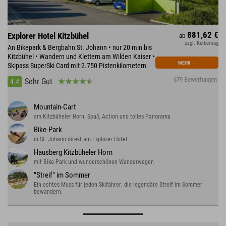
881,62 €
Explorer Hotel Kitzbühel
ab
zzgl. Kurbeitrag
An Bikepark & Bergbahn St. Johann • nur 20 min bis
Kitzbühel • Wandern und Klettern am Wilden Kaiser •
MEHR
↓
Skipass SuperSki Card mit 2.750 Pistenkilometern
679 Bewertungen
Sehr Gut
4.4
Mountain-Cart
am Kitzbüheler Horn: Spaß, Action und tolles Panorama
Bike-Park
in St. Johann direkt am Explorer Hotel
Hausberg Kitzbüheler Horn
mit Bike-Park und wunderschönen Wanderwegen
"Streif" im Sommer
Ein echtes Muss für jeden Skifahrer: die legendäre Streif im Sommer
bewandern.