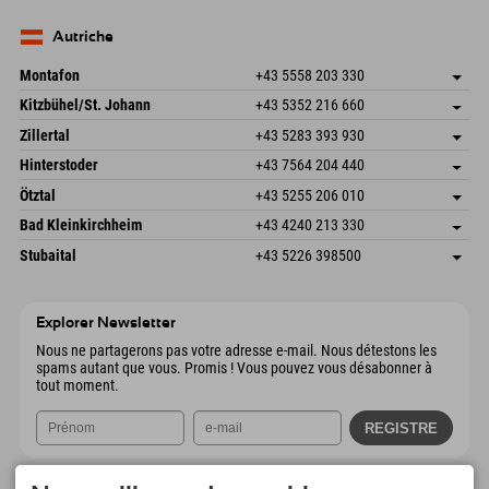
Seebergstr. 17
Enregistrer l'adresse
Allemagne
Réservation
83735 Bayrischzell
Informations d'arrivée
Envoyer un e-mail
Allemagne
Réservation
Autriche
Envoyer un e-mail
Montafon
+43 5558 203 330
Dorfstr. 127b
Enregistrer l'adresse
Kitzbühel/St. Johann
+43 5352 216 660
6793 Gaschurn/Montafon
Informations d'arrivée
Speckbacherstraße 87
Enregistrer l'adresse
Autriche
Réservation
Zillertal
+43 5283 393 930
6380 St. Johann in Tirol
Informations d'arrivée
Envoyer un e-mail
Schmiedau 2
Enregistrer l'adresse
Autriche
Réservation
Hinterstoder
+43 7564 204 440
6272 Kaltenbach im Zillertal
Informations d'arrivée
Envoyer un e-mail
Freizeitpark 10
Enregistrer l'adresse
Autriche
Réservation
Ötztal
+43 5255 206 010
4573 Hinterstoder
Informations d'arrivée
Envoyer un e-mail
Gscheat 14
Enregistrer l'adresse
Autriche
Réservation
Bad Kleinkirchheim
+43 4240 213 330
6441 Umhausen
Informations d'arrivée
Envoyer un e-mail
Dorfstraße 24
Enregistrer l'adresse
Autriche
Réservation
Stubaital
+43 5226 398500
9546 Bad Kleinkirchheim
Informations d'arrivée
Envoyer un e-mail
Wiesenweg 6
Enregistrer l'adresse
Autriche
Réservation
6167 Neustift im Stubaital
Informations d'arrivée
Envoyer un e-mail
Autriche
Réservation
Explorer Newsletter
Envoyer un e-mail
Nous ne partagerons pas votre adresse e-mail. Nous détestons les
spams autant que vous. Promis ! Vous pouvez vous désabonner à
tout moment.