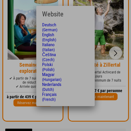
Website
Deutsch
(German)
English
(English)
Italiano
(Italian)
Čeština
(Czech)
Semaine des
Offre d'été à Zillertal
Polski
(Polish)
explorateurs
✔ Inclut la Zillertal Activcard de
Magyar
6 jours
✔ À partir de 7 nuits avec 15 %
(Hungarian)
✔
✔ Séjour minimum de 7 nuits
de réduction
Nederlands
✔ Arrivée quotidienne
(Dutch)
à partir de 537 € par personne
Français
Réservez maintenant
à partir de 439 € par personne
(French)
Réservez maintenant