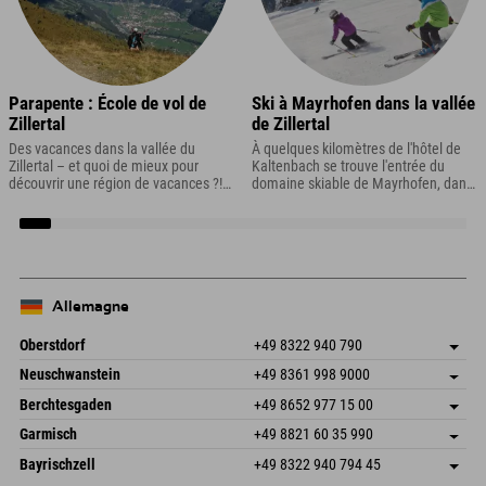
Parapente : École de vol de
Ski à Mayrhofen dans la vallée
Zillertal
de Zillertal
Des vacances dans la vallée du
À quelques kilomètres de l'hôtel de
Zillertal – et quoi de mieux pour
Kaltenbach se trouve l'entrée du
découvrir une région de vacances ?!
domaine skiable de Mayrhofen, dans
Eh oui : un vol en parapente !
la vallée de Zillertal.
Allemagne
Oberstdorf
+49 8322 940 790
An der Breitach 3
Enregistrer l'adresse
Neuschwanstein
+49 8361 998 9000
87538 Fischen I. Allgäu
Informations d'arrivée
An der Riese 45
Enregistrer l'adresse
Allemagne
Réservation
Berchtesgaden
+49 8652 977 15 00
87484 Nesselwang im Allgäu
Informations d'arrivée
Envoyer un e-mail
Hofreitstr. 7
Enregistrer l'adresse
Allemagne
Réservation
Garmisch
+49 8821 60 35 990
83471 Schönau am Königssee
Informations d'arrivée
Envoyer un e-mail
Frickenstraße 22
Enregistrer l'adresse
Allemagne
Réservation
Bayrischzell
+49 8322 940 794 45
82490 Farchant
Informations d'arrivée
Envoyer un e-mail