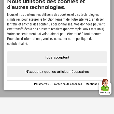
Nous utilisons des cookies et
d'autres technologies.
Nous et nos partenaires utilisons des cookies et des technologies
Explorer App
similaires pour assurer le fonctionnement de notre site web, analyser
le trafic et afficher des contenus personnalisés. Vos données peuvent
Téléchargez vos #ExplorerMoments, Mon
être transférées à des prestataires tiers (par exemple, aux États-Unis).
Explorer à emporter avec aperçu de vos
réservations, liste de choses à faire, aperçu
Votre consentement est volontaire et peut être retiré à tout moment.
des restaurants et bien plus encore.
Pour plus d'informations, veuillez consulter notre politique de
Téléchargez-le maintenant !
confidentialité.
L'heure des moments d'exploration
Tous acceptent
166
4.634
km
Lacs de montagne et
Pistes de ski et de
N'acceptez que les articles nécessaires
piscines d'aventure
snowboard
8.991
km
97
%
Sentiers de randonnée et
Nos clients nous
Paramètres
·
Protection des données
·
Mentions légales
d'alpinisme
recommandent
Dein Buddy
Mentions
Protection
Accessibilité
presse
Certificats
Emplois
Françai
légales
des
de