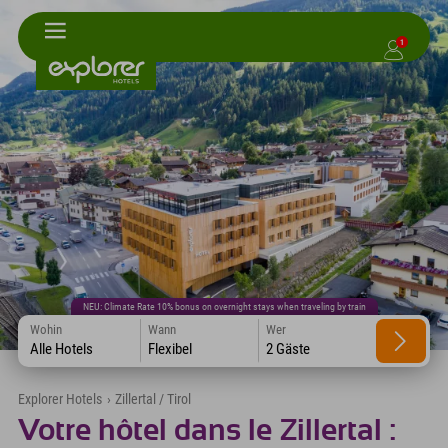
1
NEU: Climate Rate 10% bonus on overnight stays when traveling by train
Wohin
Wann
Wer
Alle Hotels
Flexibel
2 Gäste
Explorer Hotels
›
Zillertal / Tirol
Votre hôtel dans le Zillertal :