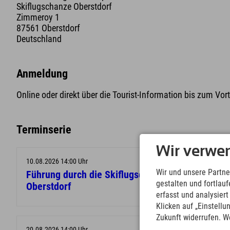
Skiflugschanze Oberstdorf
Zimmeroy 1
87561 Oberstdorf
Deutschland
Anmeldung
Online oder direkt über die Tourist-Information bis zum Vo
Terminserie
Wir verwe
10.08.2026 14:00 Uhr
Wir und unsere Partne
Führung durch die Skiflugschanze
gestalten und fortla
Oberstdorf
erfasst und analysier
Klicken auf „Einstellu
Zukunft widerrufen. W
20.08.2026 14:00 Uhr