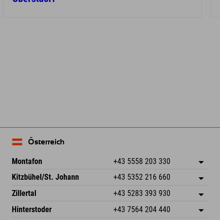
Österreich
Montafon
+43 5558 203 330
Dorfstr. 127b
Adresse speichern
Kitzbühel/St. Johann
+43 5352 216 660
6793 Gaschurn/Montafon
Anreiseinfos
Speckbacherstraße 87
Adresse speichern
Österreich
Buchen
Zillertal
+43 5283 393 930
6380 St. Johann in Tirol
Anreiseinfos
Mail senden
Schmiedau 2
Adresse speichern
Österreich
Buchen
Hinterstoder
+43 7564 204 440
6272 Kaltenbach im Zillertal
Anreiseinfos
Mail senden