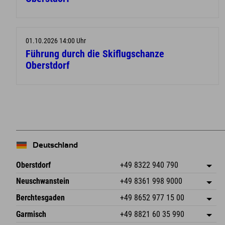
01.10.2026 14:00 Uhr
Führung durch die Skiflugschanze
Oberstdorf
Deutschland
Oberstdorf
+49 8322 940 790
An der Breitach 3
Adresse speichern
Neuschwanstein
+49 8361 998 9000
87538 Fischen I. Allgäu
Anreiseinfos
An der Riese 45
Adresse speichern
Deutschland
Buchen
Berchtesgaden
+49 8652 977 15 00
87484 Nesselwang im Allgäu
Anreiseinfos
Mail senden
Hofreitstr. 7
Adresse speichern
Deutschland
Buchen
Garmisch
+49 8821 60 35 990
83471 Schönau am Königssee
Anreiseinfos
Mail senden