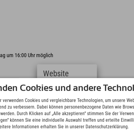
rtag um 16:00 Uhr möglich
Website
nden Cookies und andere Technol
Deutsch
(German)
13.08.2026 14:00 Uhr
English
r verwenden Cookies und vergleichbare Technologien, um unsere Web
Führung durch die Skiflugschanze
(English)
ufend zu verbessern. Dabei können personenbezogene Daten wie Brow
Oberstdorf
Italiano
t werden. Durch Klicken auf „Alle akzeptieren“ stimmen Sie der Verwe
(Italian)
ngen“ können Sie eine individuelle Auswahl treffen und erteilte Einwil
Čeština
eitere Informationen erhalten Sie in unserer Datenschutzerklärung.
(Czech)
24.08.2026 14:00 Uhr