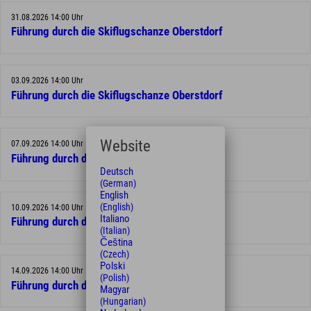
31.08.2026 14:00 Uhr
Führung durch die Skiflugschanze Oberstdorf
03.09.2026 14:00 Uhr
Führung durch die Skiflugschanze Oberstdorf
Website
07.09.2026 14:00 Uhr
Führung durch die Skiflugschanze Oberstdorf
Deutsch
(German)
English
(English)
10.09.2026 14:00 Uhr
Italiano
Führung durch die Skiflugschanze Oberstdorf
(Italian)
Čeština
(Czech)
Polski
14.09.2026 14:00 Uhr
(Polish)
Führung durch die Skiflugschanze Oberstdorf
Magyar
(Hungarian)