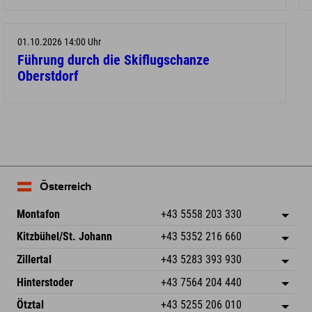
01.10.2026 14:00 Uhr
Führung durch die Skiflugschanze
Oberstdorf
Österreich
Montafon
+43 5558 203 330
Dorfstr. 127b
Adresse speichern
Kitzbühel/St. Johann
+43 5352 216 660
6793 Gaschurn/Montafon
Anreiseinfos
Speckbacherstraße 87
Adresse speichern
Österreich
Buchen
Zillertal
+43 5283 393 930
6380 St. Johann in Tirol
Anreiseinfos
Mail senden
Schmiedau 2
Adresse speichern
Österreich
Buchen
Hinterstoder
+43 7564 204 440
6272 Kaltenbach im Zillertal
Anreiseinfos
Mail senden
Freizeitpark 10
Adresse speichern
Österreich
Buchen
Ötztal
+43 5255 206 010