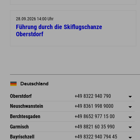
28.09.2026 14:00 Uhr
Führung durch die Skiflugschanze
Oberstdorf
Deutschland
Oberstdorf
+49 8322 940 790
An der Breitach 3
Adresse speichern
Neuschwanstein
+49 8361 998 9000
87538 Fischen I. Allgäu
Anreiseinfos
An der Riese 45
Adresse speichern
Deutschland
Buchen
Berchtesgaden
+49 8652 977 15 00
87484 Nesselwang im Allgäu
Anreiseinfos
Mail senden
Hofreitstr. 7
Adresse speichern
Deutschland
Buchen
Garmisch
+49 8821 60 35 990
83471 Schönau am Königssee
Anreiseinfos
Mail senden
Frickenstraße 22
Adresse speichern
Deutschland
Buchen
Bayrischzell
+49 8322 940 794 45