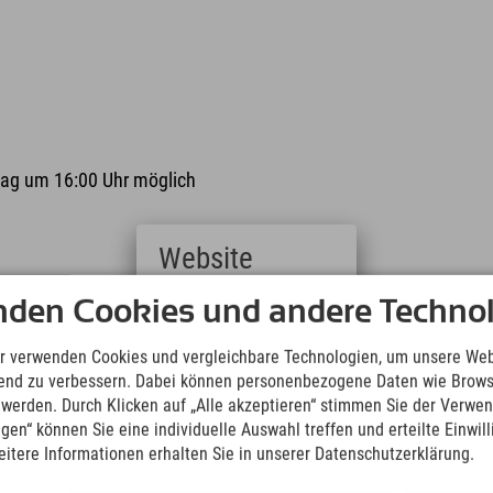
rtag um 16:00 Uhr möglich
Website
Deutsch
nden Cookies und andere Technol
10.08.2026 14:00 Uhr
(German)
Führung durch die Skiflugschanze
English
r verwenden Cookies und vergleichbare Technologien, um unsere Web
(English)
Oberstdorf
ufend zu verbessern. Dabei können personenbezogene Daten wie Brow
Italiano
t werden. Durch Klicken auf „Alle akzeptieren“ stimmen Sie der Verwe
(Italian)
ngen“ können Sie eine individuelle Auswahl treffen und erteilte Einwil
Čeština
eitere Informationen erhalten Sie in unserer Datenschutzerklärung.
(Czech)
20.08.2026 14:00 Uhr
Polski