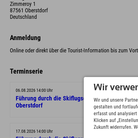
Zimmeroy 1
87561 Oberstdorf
Deutschland
Anmeldung
Online oder direkt über die Tourist-Information bis zum Vo
Terminserie
Wir verwe
06.08.2026 14:00 Uhr
Führung durch die Skiflugschanze
Wir und unsere Partne
Oberstdorf
gestalten und fortla
erfasst und analysier
Klicken auf „Einstellu
Zukunft widerrufen. W
17.08.2026 14:00 Uhr