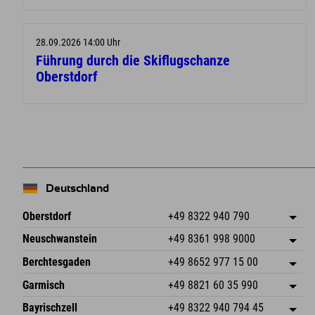
28.09.2026 14:00 Uhr
Führung durch die Skiflugschanze
Oberstdorf
Deutschland
Oberstdorf
+49 8322 940 790
An der Breitach 3
Adresse speichern
Neuschwanstein
+49 8361 998 9000
87538 Fischen I. Allgäu
Anreiseinfos
An der Riese 45
Adresse speichern
Deutschland
Buchen
Berchtesgaden
+49 8652 977 15 00
87484 Nesselwang im Allgäu
Anreiseinfos
Mail senden
Hofreitstr. 7
Adresse speichern
Deutschland
Buchen
Garmisch
+49 8821 60 35 990
83471 Schönau am Königssee
Anreiseinfos
Mail senden
Frickenstraße 22
Adresse speichern
Deutschland
Buchen
Bayrischzell
+49 8322 940 794 45