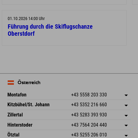
01.10.2026 14:00 Uhr
Führung durch die Skiflugschanze
Oberstdorf
Österreich
Montafon
+43 5558 203 330
Dorfstr. 127b
Adresse speichern
Kitzbühel/St. Johann
+43 5352 216 660
6793 Gaschurn/Montafon
Anreiseinfos
Speckbacherstraße 87
Adresse speichern
Österreich
Buchen
Zillertal
+43 5283 393 930
6380 St. Johann in Tirol
Anreiseinfos
Mail senden
Schmiedau 2
Adresse speichern
Österreich
Buchen
Hinterstoder
+43 7564 204 440
6272 Kaltenbach im Zillertal
Anreiseinfos
Mail senden
Freizeitpark 10
Adresse speichern
Österreich
Buchen
Ötztal
+43 5255 206 010