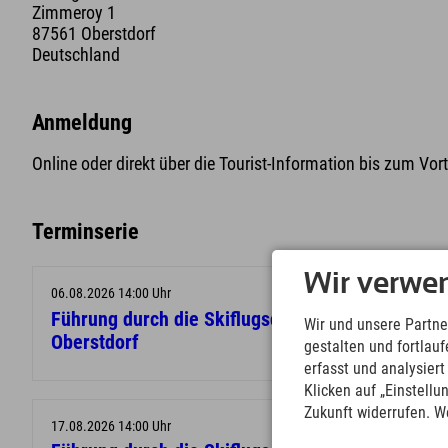
Zimmeroy 1
87561 Oberstdorf
Deutschland
Anmeldung
Online oder direkt über die Tourist-Information bis zum Vo
Terminserie
Wir verwe
06.08.2026 14:00 Uhr
Führung durch die Skiflugschanze
Wir und unsere Partne
Oberstdorf
gestalten und fortla
erfasst und analysier
Klicken auf „Einstellu
Zukunft widerrufen. W
17.08.2026 14:00 Uhr