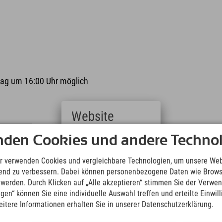
rtag um 16:00 Uhr möglich
Website
Deutsch
nden Cookies und andere Technol
10.08.2026 14:00 Uhr
(German)
Führung durch die Skiflugschanze
English
r verwenden Cookies und vergleichbare Technologien, um unsere Web
(English)
Oberstdorf
ufend zu verbessern. Dabei können personenbezogene Daten wie Brow
Italiano
t werden. Durch Klicken auf „Alle akzeptieren“ stimmen Sie der Verwe
(Italian)
ngen“ können Sie eine individuelle Auswahl treffen und erteilte Einwil
Čeština
eitere Informationen erhalten Sie in unserer Datenschutzerklärung.
(Czech)
20.08.2026 14:00 Uhr
Polski