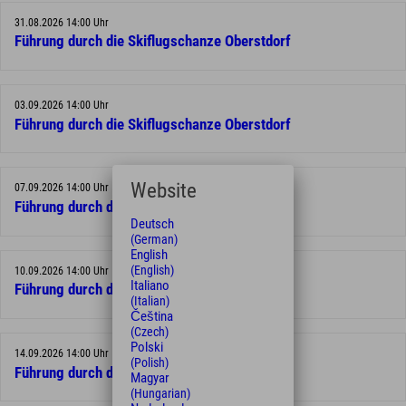
31.08.2026 14:00 Uhr
Führung durch die Skiflugschanze Oberstdorf
03.09.2026 14:00 Uhr
Führung durch die Skiflugschanze Oberstdorf
Website
07.09.2026 14:00 Uhr
Führung durch die Skiflugschanze Oberstdorf
Deutsch
(German)
English
(English)
10.09.2026 14:00 Uhr
Italiano
Führung durch die Skiflugschanze Oberstdorf
(Italian)
Čeština
(Czech)
Polski
14.09.2026 14:00 Uhr
(Polish)
Führung durch die Skiflugschanze Oberstdorf
Magyar
(Hungarian)