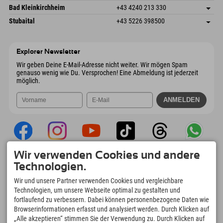
Gscheat 14
Adresse speichern
Österreich
Buchen
Bad Kleinkirchheim
+43 4240 213 330
6441 Umhausen
Anreiseinfos
Mail senden
Dorfstraße 24
Adresse speichern
Österreich
Buchen
Stubaital
+43 5226 398500
9546 Bad Kleinkirchheim
Anreiseinfos
Mail senden
Wiesenweg 6
Adresse speichern
Österreich
Buchen
6167 Neustift im Stubaital
Anreiseinfos
Mail senden
Österreich
Buchen
Explorer Newsletter
Mail senden
Wir geben Deine E-Mail-Adresse nicht weiter. Wir mögen Spam
genauso wenig wie Du. Versprochen! Eine Abmeldung ist jederzeit
möglich.
Wir verwenden Cookies und andere
Explorer App
Technologien.
Upload Deiner #ExplorerMoments, Mein
Wir und unsere Partner verwenden Cookies und vergleichbare
Explorer To Go mit Buchungsübersicht,
Technologien, um unsere Webseite optimal zu gestalten und
Bucketlist, Restaurantübersicht uvm. Jetzt
fortlaufend zu verbessern. Dabei können personenbezogene Daten wie
downloaden!
Browserinformationen erfasst und analysiert werden. Durch Klicken auf
„Alle akzeptieren“ stimmen Sie der Verwendung zu. Durch Klicken auf