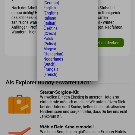
(German)
English
Nach der Arbeit noch eine Runde raus? Da bist Du im Stubaital
genau richtig! Hier hast Du den perfekten Zugang zum Königreich
(English)
des Schnees - dem Stubaier Gletscher! Im Sommer warten
Italiano
zahlreiche Wander- und Biketouren auf Dich! Sommer - Winter,
(Italian)
Anfänger - Profi. Ob Skifahren, Langlaufen, Bergsteigen, Radfahren,
Čeština
Wandern - hier ist fast alles möglich.
(Czech)
Polski
jetzt entdecken
(Polish)
Magyar
(Hungarian)
Nederlands
(Dutch)
Français
(French)
Als Explorer Buddy erwartet Dich:
Starter-Sorglos-Kit
Wir wollen Dir den Einstieg in unseren Hotels so
einfach wie möglich machen: Wir unterstützen Dich
bei der Unterkunft-Suche, helfen bei bürokratischen
Hindernissen und sorgen dafür, dass Du bei uns echt
„ankommst“.
Wähle Dein Arbeitsmodell
Wie beim Bergsteigen gibt‘s bei den Explorer Hotels