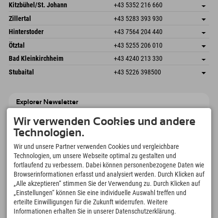
Dorfstr. 127b
Adresse speichern
Kitzbühel/St. Johann
+43 5352 216 660
6793 Gaschurn/Montafon
Anreiseinfos
Speckbacherstraße 87
Adresse speichern
Österreich
Buchen
Zillertal
+43 5283 393 930
6380 St. Johann in Tirol
Anreiseinfos
Mail senden
Schmiedau 2
Adresse speichern
Österreich
Buchen
Hinterstoder
+43 7564 204 440
6272 Kaltenbach im Zillertal
Anreiseinfos
Mail senden
Freizeitpark 10
Adresse speichern
Österreich
Buchen
Ötztal
+43 5255 206 010
4573 Hinterstoder
Anreiseinfos
Mail senden
Gscheat 14
Adresse speichern
Österreich
Buchen
Bad Kleinkirchheim
+43 4240 213 330
6441 Umhausen
Anreiseinfos
Mail senden
Dorfstraße 24
Adresse speichern
Österreich
Buchen
Stubaital
+43 5226 398500
9546 Bad Kleinkirchheim
Anreiseinfos
Mail senden
Wiesenweg 6
Adresse speichern
Österreich
Buchen
6167 Neustift im Stubaital
Anreiseinfos
Mail senden
Österreich
Buchen
Explorer Newsletter
Mail senden
Wir geben Deine E-Mail-Adresse nicht weiter. Wir mögen Spam
Wir verwenden Cookies und andere
genauso wenig wie Du. Versprochen! Eine Abmeldung ist jederzeit
möglich.
Technologien.
Wir und unsere Partner verwenden Cookies und vergleichbare
Technologien, um unsere Webseite optimal zu gestalten und
fortlaufend zu verbessern. Dabei können personenbezogene Daten wie
Browserinformationen erfasst und analysiert werden. Durch Klicken auf
„Alle akzeptieren“ stimmen Sie der Verwendung zu. Durch Klicken auf
„Einstellungen“ können Sie eine individuelle Auswahl treffen und
erteilte Einwilligungen für die Zukunft widerrufen. Weitere
Informationen erhalten Sie in unserer Datenschutzerklärung.
Explorer App