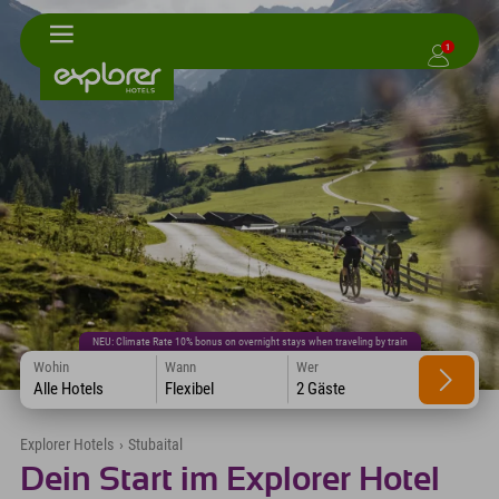
1
NEU: Climate Rate 10% bonus on overnight stays when traveling by train
Wohin
Wann
Wer
Alle Hotels
Flexibel
2 Gäste
Explorer Hotels
›
Stubaital
Dein Start im Explorer Hotel