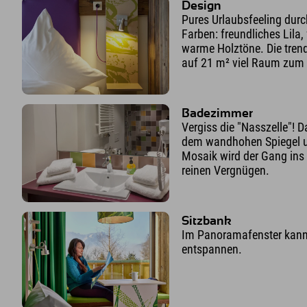
Design
Pures Urlaubsfeeling durch
Farben: freundliches Lila,
warme Holztöne. Die tren
auf 21 m² viel Raum zum
Badezimmer
Vergiss die "Nasszelle"! 
dem wandhohen Spiegel u
Mosaik wird der Gang in
reinen Vergnügen.
Sitzbank
Im Panoramafenster kanns
entspannen.