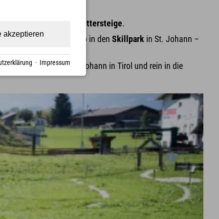
ch in einen der vielen
Klettersteige
.
e akzeptieren
hel aus geht's für Dich ab in den
Skillpark
in St. Johann –
tzerklärung
·
Impressum
einer Unterkunft in St. Johann in Tirol und rein in die