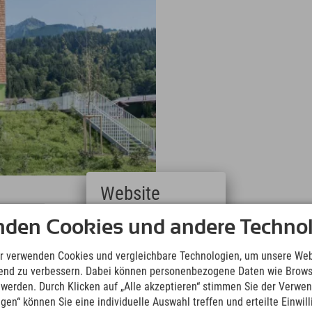
Website
Deutsch
nden Cookies und andere Technol
t für Deinen
Kitzbühel-Urlaub
(German)
derzeit ins Abenteuer zu starten
English
r verwenden Cookies und vergleichbare Technologien, um unsere Web
uhe, während Du schon die
(English)
ufend zu verbessern. Dabei können personenbezogene Daten wie Brow
nd wenn Du genug vom Relaxen
Italiano
t werden. Durch Klicken auf „Alle akzeptieren“ stimmen Sie der Verwe
esser geht’s nicht!
(Italian)
ngen“ können Sie eine individuelle Auswahl treffen und erteilte Einwil
Čeština