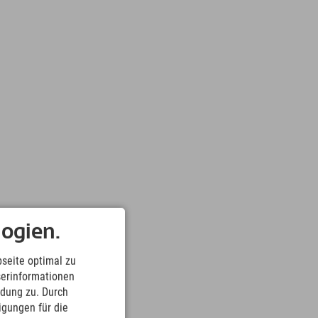
ogien.
seite optimal zu
serinformationen
ndung zu. Durch
ligungen für die