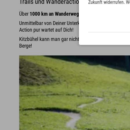
Trails und Wanderaction!
Zukunft widerrufen. W
Über
1000 km an Wanderwegen
warten in St. Johann a
Unmittelbar von Deiner Unterkunft in St. Johann starte
Action pur wartet auf Dich!
Kitzbühel kann man gar nicht anders als ein
Tourenpa
Berge!