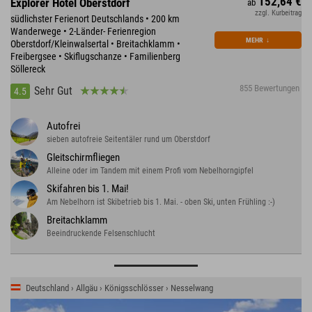
152,64 €
Explorer Hotel Oberstdorf
ab
zzgl. Kurbeitrag
südlichster Ferienort Deutschlands • 200 km
Wanderwege • 2-Länder- Ferienregion
MEHR
↓
Oberstdorf/Kleinwalsertal • Breitachklamm •
Freibergsee • Skiflugschanze • Familienberg
Söllereck
855 Bewertungen
Sehr Gut
4.5
Autofrei
sieben autofreie Seitentäler rund um Oberstdorf
Gleitschirmfliegen
Alleine oder im Tandem mit einem Profi vom Nebelhorngipfel
Skifahren bis 1. Mai!
Am Nebelhorn ist Skibetrieb bis 1. Mai. - oben Ski, unten Frühling :-)
Breitachklamm
Beeindruckende Felsenschlucht
Deutschland › Allgäu › Königsschlösser › Nesselwang