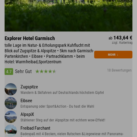
143,64 €
Explorer Hotel Garmisch
ab
zzgl. Kurbeitrag
tolle Lage im Natur- & Erholungspark Kuhflucht mit
Blick auf Zugspitze & Alpspitze • 5km nach Garmisch-
MEHR
↓
Partenkirchen • Eibsee • Partnachklamm • beim
Hotel: Warmfreibad,Sportzentrum
18 Bewertungen
Sehr Gut
4.7
Zugspitze
Wandern & Skifahren auf Deutschlands höchstem Gipfel
Eibsee
Entspanung oder Sport&Action - Du hast die Wahl
AlpspiX
Stählener Steg auf der Alpspitze mit echtem wow-Effekt!
Freibad Farchant
Badespaß mit 4 Becken, vielen Rutschen &Liegewiese mit Panorama-