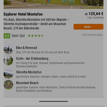
125,64 €
Explorer Hotel Montafon
ab
zzgl. Kurbeitrag
Piz Buin, Silvretta-Montafon mit 300 km Skipiste •
Silvretta Hochalpenstraße • direkt am Mountain
MEHR
↓
Beach, 270 km Bikestrecke
396 Bewertungen
Sehr Gut
4.5
Bike & Rennrad
Über 270 km Strecke im Tal und auf dem Berg
Golm - der Erlebnisberg
mit Flying Fox über Stausee, Kletterwald und kurvenreicher
Sommerrodelbahn
Silvretta Montafon
sportliches Alpental: wandern, biken, rodeln, klettern & mehr
Mountain-Beach
gegenüber Explorer Hotel Montafon. Tolles Freibad mit Naturbadsee,
Beach-Volleyball und Blobbing.