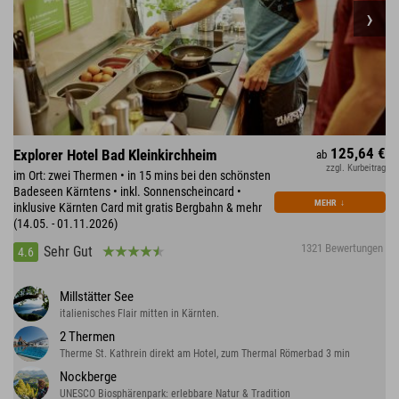
125,64 €
Explorer Hotel Bad Kleinkirchheim
ab
zzgl. Kurbeitrag
im Ort: zwei Thermen • in 15 mins bei den schönsten
Badeseen Kärntens • inkl. Sonnenscheincard •
MEHR
↓
inklusive Kärnten Card mit gratis Bergbahn & mehr
(14.05. - 01.11.2026)
1321 Bewertungen
Sehr Gut
4.6
Millstätter See
italienisches Flair mitten in Kärnten.
2 Thermen
Therme St. Kathrein direkt am Hotel, zum Thermal Römerbad 3 min
Nockberge
UNESCO Biosphärenpark: erlebbare Natur & Tradition