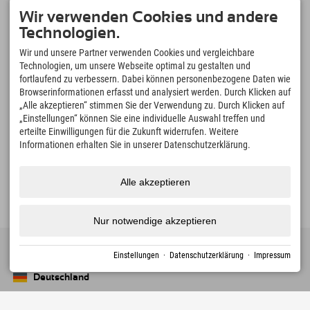
Sudelfeld • Spitzingsee • Wahrzeichen Wendelstein •
Wir verwenden Cookies und andere
Tatzelwurm-Wasserfälle
Technologien.
Sudelfeld – Mountainbiken
Wir und unsere Partner verwenden Cookies und vergleichbare
Abwechslungsreiche Strecken für Einsteiger und ambitionierte Biker.
Technologien, um unsere Webseite optimal zu gestalten und
Wahrzeichen Wendelstein
fortlaufend zu verbessern. Dabei können personenbezogene Daten wie
mit der historischen Zahnradbahn auf 1.800 m
Browserinformationen erfasst und analysiert werden. Durch Klicken auf
Bilderbuchdorf Bayrischzell
„Alle akzeptieren“ stimmen Sie der Verwendung zu. Durch Klicken auf
„Einstellungen“ können Sie eine individuelle Auswahl treffen und
schöner geht es einfach nicht!
erteilte Einwilligungen für die Zukunft widerrufen. Weitere
Spitzingsee & Schliersee
Informationen erhalten Sie in unserer Datenschutzerklärung.
Bergseen und Natur erleben
Alle akzeptieren
Nur notwendige akzeptieren
Einstellungen
·
Datenschutzerklärung
·
Impressum
Deutschland
Oberstdorf
+49 8322 940 790