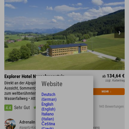
134,64 €
Explorer Hotel Neuschwanstein
ab
zzgl. Kurbeitrag
Website
Direkt an der Alpspitzbahn: Wandern, Panorama-
Aussicht, Sommerrodeln & Alpspitzkick • in 20 min
MEHR
↓
zum weltberühmten Königschloss Neuschwanstein •
Deutsch
Wasserfallweg • Attlesee • Forggensee
(German)
English
945 Bewertungen
Sehr Gut
4.4
(English)
Italiano
(Italian)
Adrenalin pur
Čeština
Alpspitz-Kick: Flying Fox an der Alpspitzbahn Nesselwang
(Czech)