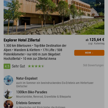
125,64 €
Explorer Hotel Zillertal
ab
zzgl. Kurbeitrag
1.300 km Biketouren • Top-Bike Destination der
Alpen • Wandern & Klettern • 179 Lifte / 508
MEHR
↓
Pistenkilometer • nur 600 m zum Skigebiet
Hochzillertal • 10 min zur Zillertal Arena
568 Bewertungen
Sehr Gut
4.5
Natur-Eispalast
auch im Sommer ein beeindruckendes Eis-Erlebnis am Hintertuxer
Gletscher
1300km Bike-Paradies
Mountainbike, Rennrad, Gravelbike & Bikeparks
Erlebnis-Sennerei
in Mayrhofen mit Blick hinter die Kulissen