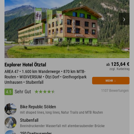
125,64 €
Explorer Hotel Ötztal
ab
zzgl. Kurbeitrag
AREA 47 • 1.600 km Wanderwege • 870 km MTB-
Routen • WIDIVERSUM • Ötzi Dorf • Greifvogelpark
MEHR
↓
Umhausen • Stuibenfall
1107 Bewertungen
Sehr Gut
4.5
Bike Republic Sölden
mit shaped lines, long lines, Natur Trails und MTB Routen
Stuibenfall
Beeindruckender Wasserfall mit atemberaubender Brücke
250 Dreitausender