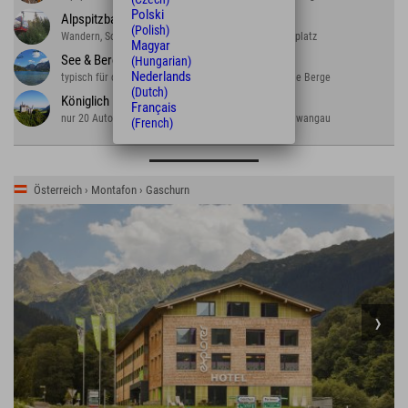
Polski
Alpspitzbahn
(Polish)
Wandern, Sommerrodeln, Tobelweg & Abenteuerspielplatz
Magyar
See & Berg
(Hungarian)
Nederlands
typisch für das Ostallgäu: herrliche Seen und liebliche Berge
(Dutch)
Königlich
Français
nur 20 Autominuten bis Neuschwanstein & Hohenschwangau
(French)
Österreich › Montafon › Gaschurn