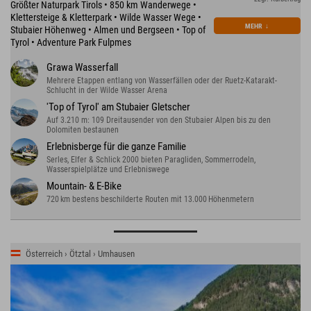
Größter Naturpark Tirols • 850 km Wanderwege •
Klettersteige & Kletterpark • Wilde Wasser Wege •
MEHR
↓
Stubaier Höhenweg • Almen und Bergseen • Top of
Tyrol • Adventure Park Fulpmes
Grawa Wasserfall
Mehrere Etappen entlang von Wasserfällen oder der Ruetz-Katarakt-
Schlucht in der Wilde Wasser Arena
'Top of Tyrol' am Stubaier Gletscher
Auf 3.210 m: 109 Dreitausender von den Stubaier Alpen bis zu den
Dolomiten bestaunen
Erlebnisberge für die ganze Familie
Serles, Elfer & Schlick 2000 bieten Paragliden, Sommerrodeln,
Wasserspielplätze und Erlebniswege
Mountain- & E-Bike
720 km bestens beschilderte Routen mit 13.000 Höhenmetern
Österreich › Ötztal › Umhausen