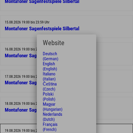
Montafoner Sagenfestspiele Silbertal
15.08.2026 19:00 bis 23:59 Uhr
Montafoner Sagenfestspiele Silbertal
Website
16.08.2026 19:00 bis 23:59 Uhr
Deutsch
Montafoner Sagenfestspiele Silbertal
(German)
English
(English)
Italiano
17.08.2026 19:00 bis 23:59 Uhr
(Italian)
Montafoner Sagenfestspiele Silbertal
Čeština
(Czech)
Polski
(Polish)
18.08.2026 19:00 bis 23:59 Uhr
Magyar
(Hungarian)
Montafoner Sagenfestspiele Silbertal
Nederlands
(Dutch)
Français
(French)
19.08.2026 19:00 bis 23:59 Uhr