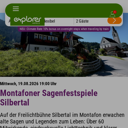
1
Alle Hotels
Flexibel
2 Gäste
NEU: Climate Rate 10% bonus on overnight stays when traveling by train
Mittwoch, 19.08.2026 19:00 Uhr
Montafoner Sagenfestspiele
Silbertal
Auf der Freilichtbühne Silbertal im Montafon erwachen
alte Sagen und Legenden zum Leben: Über 60