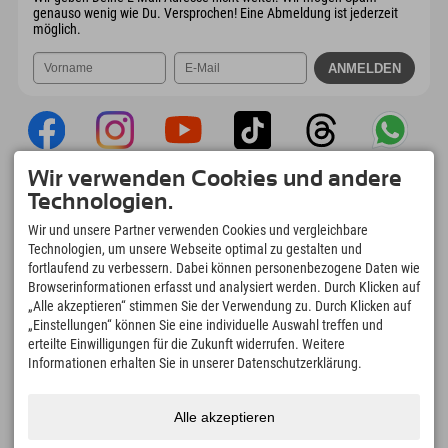
genauso wenig wie Du. Versprochen! Eine Abmeldung ist jederzeit
möglich.
Wir verwenden Cookies und andere
Explorer App
Technologien.
Upload Deiner #ExplorerMoments, Mein
Wir und unsere Partner verwenden Cookies und vergleichbare
Explorer To Go mit Buchungsübersicht,
Technologien, um unsere Webseite optimal zu gestalten und
Bucketlist, Restaurantübersicht uvm. Jetzt
fortlaufend zu verbessern. Dabei können personenbezogene Daten wie
downloaden!
Browserinformationen erfasst und analysiert werden. Durch Klicken auf
„Alle akzeptieren“ stimmen Sie der Verwendung zu. Durch Klicken auf
„Einstellungen“ können Sie eine individuelle Auswahl treffen und
Zeit für Explorer Moments
erteilte Einwilligungen für die Zukunft widerrufen. Weitere
166
4.634
km
Informationen erhalten Sie in unserer Datenschutzerklärung.
Bergseen und Erlebnisbäder
Pisten zum Skifahren und
Snowboarden
8.991
km
97
%
Alle akzeptieren
Wege zum Wandern und
Unserer Gäste empfehlen