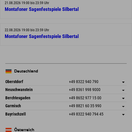
21.08.2026 19:00 bis 23:59 Uhr
Montafoner Sagenfestspiele Silbertal
22.08.2026 19:00 bis 23:59 Uhr
Montafoner Sagenfestspiele Silbertal
Deutschland
Oberstdorf
+49 8322 940 790
An der Breitach 3
Adresse speichern
Neuschwanstein
+49 8361 998 9000
87538 Fischen I. Allgäu
Anreiseinfos
An der Riese 45
Adresse speichern
Deutschland
Buchen
Berchtesgaden
+49 8652 977 15 00
87484 Nesselwang im Allgäu
Anreiseinfos
Mail senden
Hofreitstr. 7
Adresse speichern
Deutschland
Buchen
Garmisch
+49 8821 60 35 990
83471 Schönau am Königssee
Anreiseinfos
Mail senden
Frickenstraße 22
Adresse speichern
Deutschland
Buchen
Bayrischzell
+49 8322 940 794 45
82490 Farchant
Anreiseinfos
Mail senden
Seebergstr. 17
Adresse speichern
Deutschland
Buchen
83735 Bayrischzell
Anreiseinfos
Mail senden
Deutschland
Buchen
Österreich