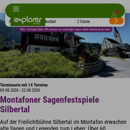
1
Alle Hotels
Flexibel
2 Gäste
NEU: Climate Rate 10% bonus on overnight stays when traveling by train
Terminserie mit 14 Termine
09.08.2026 - 22.08.2026
Montafoner Sagenfestspiele
Silbertal
Auf der Freilichtbühne Silbertal im Montafon erwachen
alte Sagen und Legenden zum Leben: Über 60