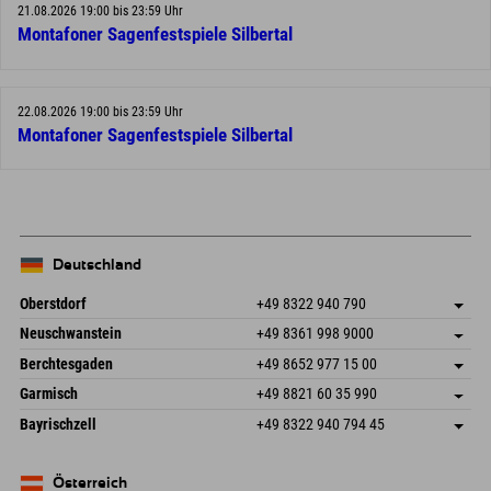
21.08.2026 19:00 bis 23:59 Uhr
Montafoner Sagenfestspiele Silbertal
22.08.2026 19:00 bis 23:59 Uhr
Montafoner Sagenfestspiele Silbertal
Deutschland
Oberstdorf
+49 8322 940 790
An der Breitach 3
Adresse speichern
Neuschwanstein
+49 8361 998 9000
87538 Fischen I. Allgäu
Anreiseinfos
An der Riese 45
Adresse speichern
Deutschland
Buchen
Berchtesgaden
+49 8652 977 15 00
87484 Nesselwang im Allgäu
Anreiseinfos
Mail senden
Hofreitstr. 7
Adresse speichern
Deutschland
Buchen
Garmisch
+49 8821 60 35 990
83471 Schönau am Königssee
Anreiseinfos
Mail senden
Frickenstraße 22
Adresse speichern
Deutschland
Buchen
Bayrischzell
+49 8322 940 794 45
82490 Farchant
Anreiseinfos
Mail senden
Seebergstr. 17
Adresse speichern
Deutschland
Buchen
83735 Bayrischzell
Anreiseinfos
Mail senden
Deutschland
Buchen
Österreich