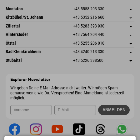
Mail senden
Montafon
+43 5558 203 330
Dorfstr. 127b
Adresse speichern
Kitzbühel/St. Johann
+43 5352 216 660
6793 Gaschurn/Montafon
Anreiseinfos
Speckbacherstraße 87
Adresse speichern
Österreich
Buchen
Zillertal
+43 5283 393 930
6380 St. Johann in Tirol
Anreiseinfos
Mail senden
Schmiedau 2
Adresse speichern
Österreich
Buchen
Hinterstoder
+43 7564 204 440
6272 Kaltenbach im Zillertal
Anreiseinfos
Mail senden
Freizeitpark 10
Adresse speichern
Österreich
Buchen
Ötztal
+43 5255 206 010
4573 Hinterstoder
Anreiseinfos
Mail senden
Gscheat 14
Adresse speichern
Österreich
Buchen
Bad Kleinkirchheim
+43 4240 213 330
6441 Umhausen
Anreiseinfos
Mail senden
Dorfstraße 24
Adresse speichern
Österreich
Buchen
Stubaital
+43 5226 398500
9546 Bad Kleinkirchheim
Anreiseinfos
Mail senden
Wiesenweg 6
Adresse speichern
Österreich
Buchen
6167 Neustift im Stubaital
Anreiseinfos
Mail senden
Österreich
Buchen
Explorer Newsletter
Mail senden
Wir geben Deine E-Mail-Adresse nicht weiter. Wir mögen Spam
genauso wenig wie Du. Versprochen! Eine Abmeldung ist jederzeit
möglich.