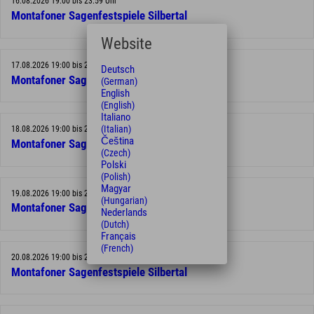
16.08.2026 19:00 bis 23:59 Uhr
Montafoner Sagenfestspiele Silbertal
Website
17.08.2026 19:00 bis 23:59 Uhr
Deutsch
Montafoner Sagenfestspiele Silbertal
(German)
English
(English)
Italiano
(Italian)
18.08.2026 19:00 bis 23:59 Uhr
Čeština
Montafoner Sagenfestspiele Silbertal
(Czech)
Polski
(Polish)
Magyar
19.08.2026 19:00 bis 23:59 Uhr
(Hungarian)
Montafoner Sagenfestspiele Silbertal
Nederlands
(Dutch)
Français
(French)
20.08.2026 19:00 bis 23:59 Uhr
Montafoner Sagenfestspiele Silbertal