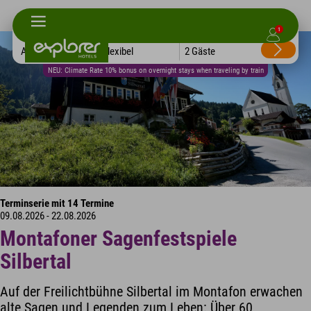
1
Alle Hotels
Flexibel
2 Gäste
NEU: Climate Rate 10% bonus on overnight stays when traveling by train
Terminserie mit 14 Termine
09.08.2026 - 22.08.2026
Montafoner Sagenfestspiele
Silbertal
Auf der Freilichtbühne Silbertal im Montafon erwachen
alte Sagen und Legenden zum Leben: Über 60