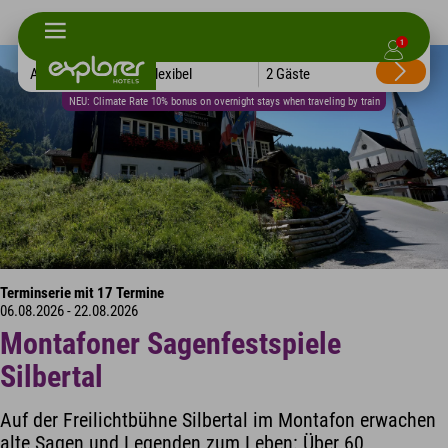
1
Alle Hotels
Flexibel
2 Gäste
NEU: Climate Rate 10% bonus on overnight stays when traveling by train
Terminserie mit 17 Termine
06.08.2026 - 22.08.2026
Montafoner Sagenfestspiele
Silbertal
Auf der Freilichtbühne Silbertal im Montafon erwachen
alte Sagen und Legenden zum Leben: Über 60