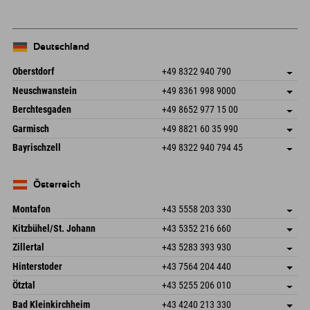
Deutschland
Oberstdorf
+49 8322 940 790
An der Breitach 3
Adresse speichern
Neuschwanstein
+49 8361 998 9000
87538 Fischen I. Allgäu
Anreiseinfos
An der Riese 45
Adresse speichern
Deutschland
Buchen
Berchtesgaden
+49 8652 977 15 00
87484 Nesselwang im Allgäu
Anreiseinfos
Mail senden
Hofreitstr. 7
Adresse speichern
Deutschland
Buchen
Garmisch
+49 8821 60 35 990
83471 Schönau am Königssee
Anreiseinfos
Mail senden
Frickenstraße 22
Adresse speichern
Deutschland
Buchen
Bayrischzell
+49 8322 940 794 45
82490 Farchant
Anreiseinfos
Mail senden
Seebergstr. 17
Adresse speichern
Deutschland
Buchen
83735 Bayrischzell
Anreiseinfos
Mail senden
Deutschland
Buchen
Österreich
Mail senden
Montafon
+43 5558 203 330
Dorfstr. 127b
Adresse speichern
Kitzbühel/St. Johann
+43 5352 216 660
6793 Gaschurn/Montafon
Anreiseinfos
Speckbacherstraße 87
Adresse speichern
Österreich
Buchen
Zillertal
+43 5283 393 930
6380 St. Johann in Tirol
Anreiseinfos
Mail senden
Schmiedau 2
Adresse speichern
Österreich
Buchen
Hinterstoder
+43 7564 204 440
6272 Kaltenbach im Zillertal
Anreiseinfos
Mail senden
Freizeitpark 10
Adresse speichern
Österreich
Buchen
Ötztal
+43 5255 206 010
4573 Hinterstoder
Anreiseinfos
Mail senden
Gscheat 14
Adresse speichern
Österreich
Buchen
Bad Kleinkirchheim
+43 4240 213 330