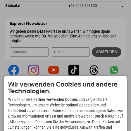
6441 Umhausen
Anreiseinfos
Mail senden
Dorfstraße 24
Adresse speichern
Österreich
Buchen
Stubaital
+43 5226 398500
9546 Bad Kleinkirchheim
Anreiseinfos
Mail senden
Wiesenweg 6
Adresse speichern
Österreich
Buchen
6167 Neustift im Stubaital
Anreiseinfos
Mail senden
Österreich
Buchen
Explorer Newsletter
Mail senden
Wir geben Deine E-Mail-Adresse nicht weiter. Wir mögen Spam
genauso wenig wie Du. Versprochen! Eine Abmeldung ist jederzeit
möglich.
Wir verwenden Cookies und andere
Explorer App
Technologien.
Upload Deiner #ExplorerMoments, Mein
Wir und unsere Partner verwenden Cookies und vergleichbare
Explorer To Go mit Buchungsübersicht,
Technologien, um unsere Webseite optimal zu gestalten und
Bucketlist, Restaurantübersicht uvm. Jetzt
fortlaufend zu verbessern. Dabei können personenbezogene Daten wie
downloaden!
Browserinformationen erfasst und analysiert werden. Durch Klicken auf
„Alle akzeptieren“ stimmen Sie der Verwendung zu. Durch Klicken auf
„Einstellungen“ können Sie eine individuelle Auswahl treffen und
Zeit für Explorer Moments