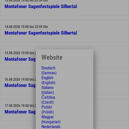
13.08.2026 19:00 bis 23:59 Uhr
Montafoner Sagenfestspiele Silbertal
14.08.2026 19:00 bis 23:59 Uhr
Montafoner Sagenfestspiele Silbertal
15.08.2026 19:00 bis 23:59 Uhr
Website
Montafoner Sagenfestspiele Silbertal
Deutsch
(German)
English
16.08.2026 19:00 bis 23:59 Uhr
(English)
Montafoner Sagenfestspiele Silbertal
Italiano
(Italian)
Čeština
(Czech)
17.08.2026 19:00 bis 23:59 Uhr
Polski
Montafoner Sagenfestspiele Silbertal
(Polish)
Magyar
(Hungarian)
Nederlands