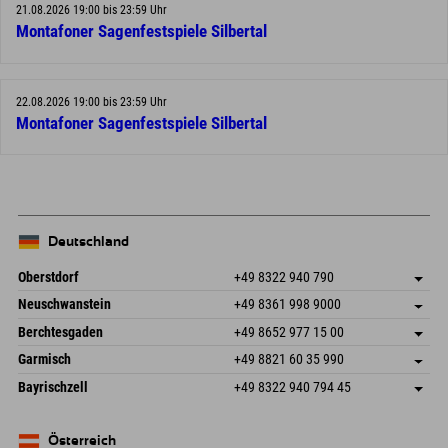
21.08.2026 19:00 bis 23:59 Uhr
Montafoner Sagenfestspiele Silbertal
22.08.2026 19:00 bis 23:59 Uhr
Montafoner Sagenfestspiele Silbertal
Deutschland
Oberstdorf
+49 8322 940 790
An der Breitach 3
Adresse speichern
Neuschwanstein
+49 8361 998 9000
87538 Fischen I. Allgäu
Anreiseinfos
An der Riese 45
Adresse speichern
Deutschland
Buchen
Berchtesgaden
+49 8652 977 15 00
87484 Nesselwang im Allgäu
Anreiseinfos
Mail senden
Hofreitstr. 7
Adresse speichern
Deutschland
Buchen
Garmisch
+49 8821 60 35 990
83471 Schönau am Königssee
Anreiseinfos
Mail senden
Frickenstraße 22
Adresse speichern
Deutschland
Buchen
Bayrischzell
+49 8322 940 794 45
82490 Farchant
Anreiseinfos
Mail senden
Seebergstr. 17
Adresse speichern
Deutschland
Buchen
83735 Bayrischzell
Anreiseinfos
Mail senden
Deutschland
Buchen
Österreich