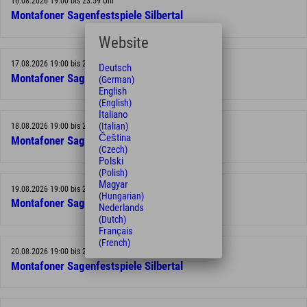
16.08.2026 19:00 bis 23:59 Uhr
Montafoner Sagenfestspiele Silbertal
Website
17.08.2026 19:00 bis 23:59 Uhr
Deutsch
Montafoner Sagenfestspiele Silbertal
(German)
English
(English)
Italiano
(Italian)
18.08.2026 19:00 bis 23:59 Uhr
Čeština
Montafoner Sagenfestspiele Silbertal
(Czech)
Polski
(Polish)
Magyar
19.08.2026 19:00 bis 23:59 Uhr
(Hungarian)
Montafoner Sagenfestspiele Silbertal
Nederlands
(Dutch)
Français
(French)
20.08.2026 19:00 bis 23:59 Uhr
Montafoner Sagenfestspiele Silbertal