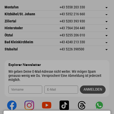
Mail senden
Montafon
+43 5558 203 330
Dorfstr. 127b
Adresse speichern
Kitzbühel/St. Johann
+43 5352 216 660
6793 Gaschurn/Montafon
Anreiseinfos
Speckbacherstraße 87
Adresse speichern
Österreich
Buchen
Zillertal
+43 5283 393 930
6380 St. Johann in Tirol
Anreiseinfos
Mail senden
Schmiedau 2
Adresse speichern
Österreich
Buchen
Hinterstoder
+43 7564 204 440
6272 Kaltenbach im Zillertal
Anreiseinfos
Mail senden
Freizeitpark 10
Adresse speichern
Österreich
Buchen
Ötztal
+43 5255 206 010
4573 Hinterstoder
Anreiseinfos
Mail senden
Gscheat 14
Adresse speichern
Österreich
Buchen
Bad Kleinkirchheim
+43 4240 213 330
6441 Umhausen
Anreiseinfos
Mail senden
Dorfstraße 24
Adresse speichern
Österreich
Buchen
Stubaital
+43 5226 398500
9546 Bad Kleinkirchheim
Anreiseinfos
Mail senden
Wiesenweg 6
Adresse speichern
Österreich
Buchen
6167 Neustift im Stubaital
Anreiseinfos
Mail senden
Österreich
Buchen
Explorer Newsletter
Mail senden
Wir geben Deine E-Mail-Adresse nicht weiter. Wir mögen Spam
genauso wenig wie Du. Versprochen! Eine Abmeldung ist jederzeit
möglich.