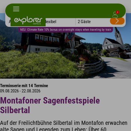
1
Alle Hotels
Flexibel
2 Gäste
NEU: Climate Rate 10% bonus on overnight stays when traveling by train
Terminserie mit 14 Termine
09.08.2026 - 22.08.2026
Montafoner Sagenfestspiele
Silbertal
Auf der Freilichtbühne Silbertal im Montafon erwachen
alte Sagen und Legenden zum Leben: Über 60