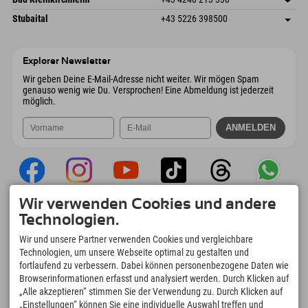
6441 Umhausen
Anreiseinfos
Mail senden
Dorfstraße 24
Adresse speichern
Österreich
Buchen
Stubaital
+43 5226 398500
9546 Bad Kleinkirchheim
Anreiseinfos
Mail senden
Wiesenweg 6
Adresse speichern
Österreich
Buchen
6167 Neustift im Stubaital
Anreiseinfos
Mail senden
Österreich
Buchen
Explorer Newsletter
Mail senden
Wir geben Deine E-Mail-Adresse nicht weiter. Wir mögen Spam
genauso wenig wie Du. Versprochen! Eine Abmeldung ist jederzeit
möglich.
Wir verwenden Cookies und andere
Explorer App
Technologien.
Upload Deiner #ExplorerMoments, Mein
Wir und unsere Partner verwenden Cookies und vergleichbare
Explorer To Go mit Buchungsübersicht,
Technologien, um unsere Webseite optimal zu gestalten und
Bucketlist, Restaurantübersicht uvm. Jetzt
fortlaufend zu verbessern. Dabei können personenbezogene Daten wie
downloaden!
Browserinformationen erfasst und analysiert werden. Durch Klicken auf
„Alle akzeptieren“ stimmen Sie der Verwendung zu. Durch Klicken auf
„Einstellungen“ können Sie eine individuelle Auswahl treffen und
Zeit für Explorer Moments