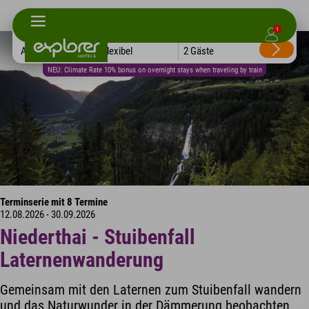
1
Alle Hotels
Flexibel
2 Gäste
NEU: Climate Rate 10% bonus on overnight stays when traveling by train
Terminserie mit 8 Termine
12.08.2026 - 30.09.2026
Niederthai - Stuibenfall
Laternenwanderung
Gemeinsam mit den Laternen zum Stuibenfall wandern
und das Naturwunder in der Dämmerung beobachten.