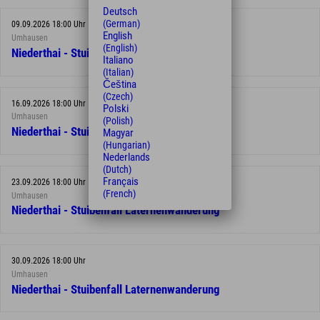
Deutsch
(German)
09.09.2026 18:00 Uhr
English
Umhausen
(English)
Niederthai - Stuibenfall Laternenwanderung
Italiano
(Italian)
Čeština
(Czech)
16.09.2026 18:00 Uhr
Polski
Umhausen
(Polish)
Niederthai - Stuibenfall Laternenwanderung
Magyar
(Hungarian)
Nederlands
(Dutch)
Français
23.09.2026 18:00 Uhr
(French)
Umhausen
Niederthai - Stuibenfall Laternenwanderung
30.09.2026 18:00 Uhr
Umhausen
Niederthai - Stuibenfall Laternenwanderung