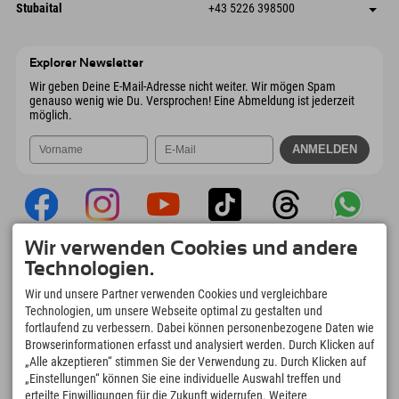
Dorfstraße 24
Adresse speichern
Österreich
Buchen
Stubaital
+43 5226 398500
9546 Bad Kleinkirchheim
Anreiseinfos
Mail senden
Wiesenweg 6
Adresse speichern
Österreich
Buchen
6167 Neustift im Stubaital
Anreiseinfos
Mail senden
Österreich
Buchen
Explorer Newsletter
Mail senden
Wir geben Deine E-Mail-Adresse nicht weiter. Wir mögen Spam
genauso wenig wie Du. Versprochen! Eine Abmeldung ist jederzeit
möglich.
Wir verwenden Cookies und andere
Explorer App
Technologien.
Upload Deiner #ExplorerMoments, Mein
Wir und unsere Partner verwenden Cookies und vergleichbare
Explorer To Go mit Buchungsübersicht,
Technologien, um unsere Webseite optimal zu gestalten und
Bucketlist, Restaurantübersicht uvm. Jetzt
fortlaufend zu verbessern. Dabei können personenbezogene Daten wie
downloaden!
Browserinformationen erfasst und analysiert werden. Durch Klicken auf
„Alle akzeptieren“ stimmen Sie der Verwendung zu. Durch Klicken auf
„Einstellungen“ können Sie eine individuelle Auswahl treffen und
Zeit für Explorer Moments
erteilte Einwilligungen für die Zukunft widerrufen. Weitere