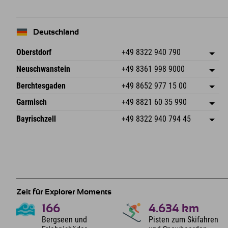
Deutschland
Oberstdorf
+49 8322 940 790
An der Breitach 3
Adresse speichern
Neuschwanstein
+49 8361 998 9000
87538 Fischen I. Allgäu
Anreiseinfos
An der Riese 45
Adresse speichern
Deutschland
Buchen
Berchtesgaden
+49 8652 977 15 00
87484 Nesselwang im Allgäu
Anreiseinfos
Mail senden
Hofreitstr. 7
Adresse speichern
Deutschland
Buchen
Garmisch
+49 8821 60 35 990
83471 Schönau am Königssee
Anreiseinfos
Mail senden
Frickenstraße 22
Adresse speichern
Deutschland
Buchen
Bayrischzell
+49 8322 940 794 45
82490 Farchant
Anreiseinfos
Mail senden
Seebergstr. 17
Adresse speichern
Deutschland
Buchen
83735 Bayrischzell
Anreiseinfos
Mail senden
Deutschland
Buchen
Mail senden
Zeit für Explorer Moments
166
4.634
km
Bergseen und
Pisten zum Skifahren