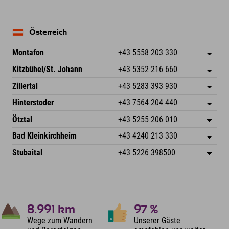
Österreich
Montafon
+43 5558 203 330
Dorfstr. 127b
Adresse speichern
Kitzbühel/St. Johann
+43 5352 216 660
6793 Gaschurn/Montafon
Anreiseinfos
Speckbacherstraße 87
Adresse speichern
Österreich
Buchen
Zillertal
+43 5283 393 930
6380 St. Johann in Tirol
Anreiseinfos
Mail senden
Schmiedau 2
Adresse speichern
Österreich
Buchen
Hinterstoder
+43 7564 204 440
6272 Kaltenbach im Zillertal
Anreiseinfos
Mail senden
Freizeitpark 10
Adresse speichern
Österreich
Buchen
Ötztal
+43 5255 206 010
4573 Hinterstoder
Anreiseinfos
Mail senden
Gscheat 14
Adresse speichern
Österreich
Buchen
Bad Kleinkirchheim
+43 4240 213 330
6441 Umhausen
Anreiseinfos
Mail senden
Dorfstraße 24
Adresse speichern
Österreich
Buchen
Stubaital
+43 5226 398500
9546 Bad Kleinkirchheim
Anreiseinfos
Mail senden
Wiesenweg 6
Adresse speichern
Österreich
Buchen
6167 Neustift im Stubaital
Anreiseinfos
Mail senden
Österreich
Buchen
Mail senden
8.991
km
97
%
Wege zum Wandern
Unserer Gäste