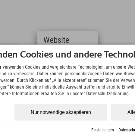
Website
Deutsch
nden Cookies und andere Technol
(German)
English
r verwenden Cookies und vergleichbare Technologien, um unsere Web
(English)
ufend zu verbessern. Dabei können personenbezogene Daten wie Brow
Italiano
t werden. Durch Klicken auf „Alle akzeptieren“ stimmen Sie der Verwe
(Italian)
ngen“ können Sie eine individuelle Auswahl treffen und erteilte Einwil
Čeština
eitere Informationen erhalten Sie in unserer Datenschutzerklärung.
(Czech)
Polski
(Polish)
Nur notwendige akzeptieren
All
Magyar
(Hungarian)
Nederlands
Einstellungen
·
Datenschu
(Dutch)