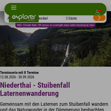
1
Alle Hotels
Flexibel
2 Gäste
NEU: Climate Rate 10% bonus on overnight stays when traveling by train
Terminserie mit 8 Termine
12.08.2026 - 30.09.2026
Niederthai - Stuibenfall
Laternenwanderung
Gemeinsam mit den Laternen zum Stuibenfall wandern
und das Naturwunder in der Dämmerung beobachten.