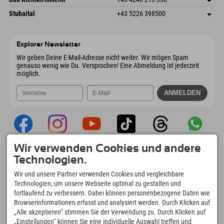
6441 Umhausen
Anreiseinfos
Mail senden
Dorfstraße 24
Adresse speichern
Österreich
Buchen
Stubaital
+43 5226 398500
9546 Bad Kleinkirchheim
Anreiseinfos
Mail senden
Wiesenweg 6
Adresse speichern
Österreich
Buchen
6167 Neustift im Stubaital
Anreiseinfos
Mail senden
Österreich
Buchen
Explorer Newsletter
Mail senden
Wir geben Deine E-Mail-Adresse nicht weiter. Wir mögen Spam
genauso wenig wie Du. Versprochen! Eine Abmeldung ist jederzeit
möglich.
Wir verwenden Cookies und andere
Explorer App
Technologien.
Upload Deiner #ExplorerMoments, Mein
Wir und unsere Partner verwenden Cookies und vergleichbare
Explorer To Go mit Buchungsübersicht,
Technologien, um unsere Webseite optimal zu gestalten und
Bucketlist, Restaurantübersicht uvm. Jetzt
fortlaufend zu verbessern. Dabei können personenbezogene Daten wie
downloaden!
Browserinformationen erfasst und analysiert werden. Durch Klicken auf
„Alle akzeptieren“ stimmen Sie der Verwendung zu. Durch Klicken auf
„Einstellungen“ können Sie eine individuelle Auswahl treffen und
Zeit für Explorer Moments