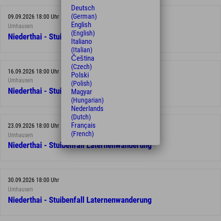
Deutsch
(German)
09.09.2026 18:00 Uhr
English
Umhausen
(English)
Niederthai - Stuibenfall Laternenwanderung
Italiano
(Italian)
Čeština
(Czech)
16.09.2026 18:00 Uhr
Polski
Umhausen
(Polish)
Niederthai - Stuibenfall Laternenwanderung
Magyar
(Hungarian)
Nederlands
(Dutch)
Français
23.09.2026 18:00 Uhr
(French)
Umhausen
Niederthai - Stuibenfall Laternenwanderung
30.09.2026 18:00 Uhr
Umhausen
Niederthai - Stuibenfall Laternenwanderung